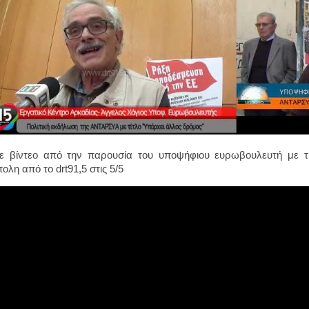
τε βίντεο από την παρουσία του υποψήφιου ευρωβουλευτή με
ολη από το drt91,5 στις 5/5