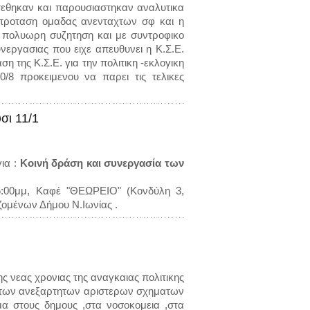
τεθηκαν και παρουσιαστηκαν αναλυτικα
η προταση ομαδας ανενταχτων σφ και η
 πολυωρη συζητηση και με συντροφικο
νεργασιας που ειχε απευθυνει η Κ.Σ.Ε.
 της Κ.Σ.Ε. για την πολιτικη -εκλογικη
/8 προκειμενου να παρει τις τελικες
σι 11/1
ια :
Κοινή δράση και συνεργασία των
 6:00μμ, Καφέ "ΘΕΩΡΕΙΟ" (Κονδύλη 3,
ομένων Δήμου Ν.Ιωνίας .
ς νεας χρονιας της αναγκαιας πολιτικης
η των ανεξαρτητων αριστερων σχηματων
μα στους δημους ,στα νοσοκομεια ,στα