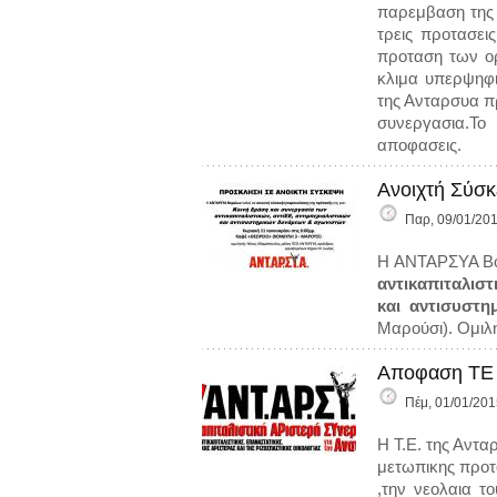
παρεμβαση της 
τρεις προτασει
προταση των ορ
κλιμα υπερψηφι
της Ανταρσυα πρ
συνεργασια.Το 
αποφασεις.
Ανοιχτή Σύσ
Παρ, 09/01/201
Η ΑΝΤΑΡΣΥΑ Βορ
αντικαπιταλιστ
και αντισυστ
Μαρούσι). Ομιλ
Aποφαση ΤΕ 
Πέμ, 01/01/201
Η Τ.Ε. της Αντα
μετωπικης προτ
,την νεολαια τ