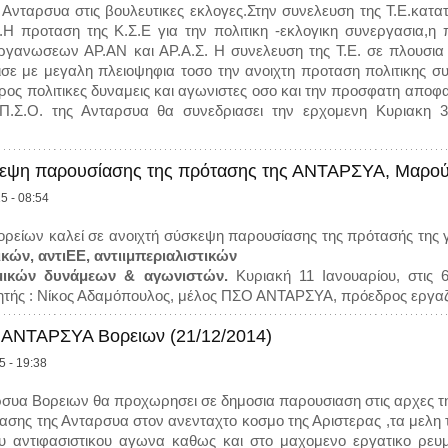
Ανταρσυα στις βουλευτικες εκλογες.Στην συνελευση της Τ.Ε.κατα
ς.Η προταση της Κ.Σ.Ε για την πολιτικη -εκλογικη συνεργασια,
γανωσεων ΑΡ.ΑΝ και ΑΡ.Α.Σ. Η συνελευση της Τ.Ε. σε πλουσια
σε με μεγαλη πλειοψηφια τοσο την ανοιχτη προταση πολιτικης συ
ος πολιτικες δυναμεις και αγωνιστες οσο και την προσφατη αποφαση
Π.Σ.Ο. της Ανταρσυα θα συνεδριασει την ερχομενη Κυριακη 30
κεψη παρουσίασης της πρότασης της ΑΝΤΑΡΣΥΑ, Μαρού
5 - 08:54
είων καλεί σε ανοιχτή σύσκεψη παρουσίασης της πρότασής της γ
ικών, αντιΕΕ, αντιιμπεριαλιστικών
ημικών δυνάμεων & αγωνιστών.
Κυριακή 11 Ιανουαρίου, στις
ητής : Νίκος Αδαμόπουλος, μέλος ΠΣΟ ΑΝΤΑΡΣΥΑ, πρόεδρος εργαζ
ΑΝΤΑΡΣΥΑ Βορειων (21/12/2014)
5 - 19:38
ρσυα Βορειων θα προχωρησει σε δημοσια παρουσιαση στις αρχες τη
ασης της Ανταρσυα στον ανενταχτο κοσμο της Αριστερας ,τα μελ
ου αντιφασιστικου αγωνα καθως και στο μαχομενο εργατικο ρευ