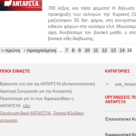
700 λέξεις και τόσα ψέματα! Η δήλωση
προκήρυξη των εκλογών την Κυριακή 21 
μαζεύτηκαν 55 δισ. φόροι, στη συντριπτ
ειδικών φόρων στα καύσιμα κλπ. Μειώσαμε
ύψη. Ανεβάσαμε τον βασικό μισθό, ο οπ
βασικά είδη διαβίωσης.
Σελίδες
« πρώτη
‹ προηγούμενη
…
7
8
9
10
11
12
13
14
15
ΠΟΙΟΙ ΕΙΜΑΣΤΕ
ΚΑΤΗΓΟΡΊΕΣ
Βρίσκεστε στο site της ΑΝΤΑΡΣΥΑ (Αντικαπιταλιστική
ask_Antar
Αριστερή Συνεργασία για την Ανατροπή).
ΟΡΓΑΝΩΣΕΙΣ Π
Περισσότερα για το πως δημιουργήθηκε η
ΑΝΤΑΡΣΥΑ
ΑΝΤΑΡΣΥΑ
εδώ
Οργάνωση-δομή ΑΝΤΑΡΣΥΑ, Τοπικές/Κλαδικές
Επαναστατικό Κο
επιτροπές
Κομμουνιστική 