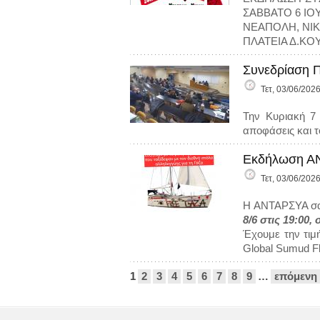
ΣΑΒΒΑΤΟ 6 ΙΟ
ΝΕΑΠΟΛΗ, ΝΙΚ
ΠΛΑΤΕΙΑ Δ.Κ
Συνεδρίαση Π
Τετ, 03/06/2026
Την Κυριακή 7 
αποφάσεις και 
Εκδήλωση ΑΝΤ
Τετ, 03/06/2026
Η ΑΝΤΑΡΣΥΑ σα
8/6 στις 19:00,
Έχουμε την τιμ
Global Sumud Flo
Σελίδες
1
2
3
4
5
6
7
8
9
…
επόμενη 