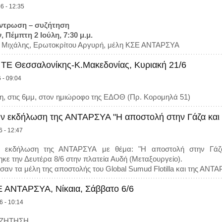
6 - 12:35
έντρωση – συζήτηση
 Πέμπτη 2 Ιούλη, 7:30 μ.μ.
 Μιχάλης, Ερωτοκρίτου Αργυρή, μέλη ΚΣΕ ΑΝΤΑΡΣΥΑ
ΤΕ Θεσσαλονίκης-Κ.Μακεδονίας, Κυριακή 21/6
 - 09:04
νη, στις 6μμ, στον ημιώροφο της ΕΔΟΘ (Πρ. Κορομηλά 51)
ην εκδήλωση της ΑΝΤΑΡΣΥΑ "Η αποστολή στην Γάζα και το
6 - 12:47
 εκδήλωση της ΑΝΤΑΡΣΥΑ με θέμα: "Η αποστολή στην Γάζα
κε την Δευτέρα 8/6 στην πλατεία Αυδή (Μεταξουργείο).
σαν τα μέλη της αποστολής του Global Sumud Flotilla και της ΑΝΤ
 ΑΝΤΑΡΣΥΑ, Νίκαια, Σάββατο 6/6
6 - 10:14
ΖΗΤΗΣΗ