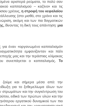
ισμένα αριστερά ρεύματα, το πολύ σαν
ακού καπιταλισμού – καζίνο» και τις
όσιου χρέους,
η στροφή του κεφαλαίου
λλευσης (στο μισθό, στο χρόνο και τις
γνώριση, ακόμη και των πιο δογματικών
ης,
δίνοντας τη δική τους απάντηση:
μια
ες για έναν «οργανωμένο καπιταλισμό»
ραγματικότητα εμφανίζονταν και πάλι
 εποχής μας και την τεράστιας κλίμακας
ου συνεπάγεται ο καπιταλισμός.
Το
 ζούμε και σήμερα μέσα από: την
πιδίωξη για το ξεθεμελίωμα όλων των
ν στρωμάτων και την συγκέντρωση του
λούτου, ειδικά των πρώτων υλών και την
ηνότερου εργατικού δυναμικού των πιο
ερδανεισμό και την χρηματοπιστωτική