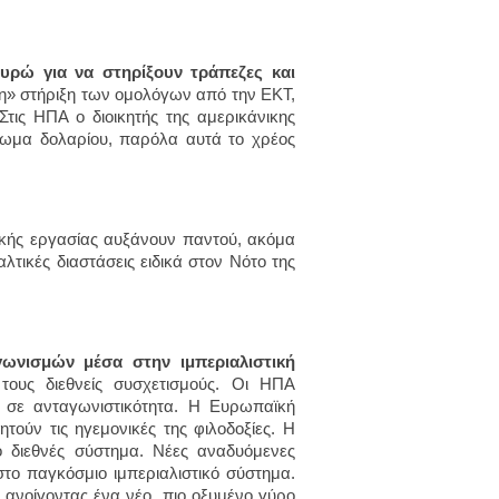
ευρώ για να στηρίξουν τράπεζες και
στη» στήριξη των ομολόγων από την ΕΚΤ,
 Στις ΗΠΑ ο διοικητής της αμερικάνικης
πωμα δολαρίου, παρόλα αυτά το χρέος
ικής εργασίας αυξάνουν παντού, ακόμα
τικές διαστάσεις ειδικά στον Νότο της
γωνισμών μέσα στην ιμπεριαλιστική
τους διεθνείς συσχετισμούς. Οι ΗΠΑ
ν σε ανταγωνιστικότητα. Η Ευρωπαϊκή
τούν τις ηγεμονικές της φιλοδοξίες. Η
ο διεθνές σύστημα. Νέες αναδυόμενες
στο παγκόσμιο ιμπεριαλιστικό σύστημα.
ν, ανοίγοντας ένα νέο, πιο οξυμένο γύρο