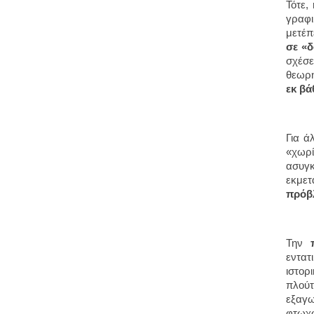
Τότε,
γραφι
μετέπ
σε «δ
σχέσε
θεωρη
εκ βά
Για ά
«χωρί
ασυγκ
εκμετ
πρόβλ
Την
εντατ
ιστορ
πλούτ
εξαγω
φτωχώ