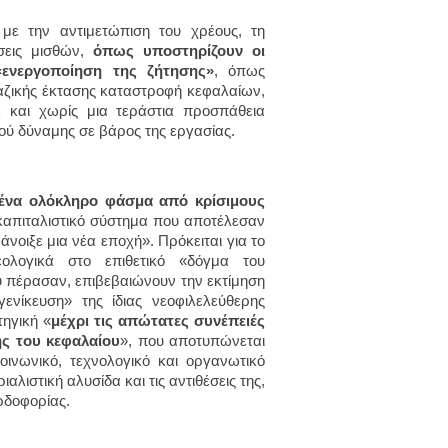
με την αντιμετώπιση του χρέους, τη
ώσεις μισθών,
όπως υποστηρίζουν οι
«ενεργοποίηση της ζήτησης»
, όπως
 μαζικής έκτασης καταστροφή κεφαλαίων,
 και χωρίς μια τεράστια προσπάθεια
ού δύναμης σε βάρος της εργασίας.
 ένα ολόκληρο φάσμα από κρίσιμους
απιταλιστικό σύστημα που αποτέλεσαν
άνοιξε μια νέα εποχή». Πρόκειται για το
ολογικά στο επιθετικό «δόγμα του
 πέρασαν, επιβεβαιώνουν την εκτίμηση
ενίκευση» της ίδιας νεοφιλελεύθερης
τηγική «
μέχρι τις απώτατες συνέπειές
ής του κεφαλαίου
», που αποτυπώνεται
ινωνικό, τεχνολογικό και οργανωτικό
λιστική αλυσίδα και τις αντιθέσεις της,
ρδοφορίας.