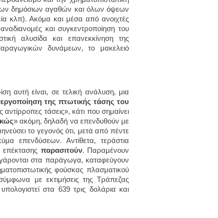
 των δημόσιων αγαθών και όλων όψεων
εία κλπ). Ακόμα και μέσα από ανοιχτές
 αναδιανομές και συγκεντροποίηση του
στική αλυσίδα και επανεκκίνηση της
 παραγωγικών δυνάμεων, το μακελειό
ση αυτή είναι, σε τελική ανάλυση, μια
εργοποίηση της πτωτικής τάσης του
 αντίρροπες τάσεις», κάτι που σημαίνει
ρκώς
» ακόμη, δηλαδή να επενδυθούν με
ηνεύσει το γεγονός ότι, μετά από πέντε
κύμα επενδύσεων. Αντίθετα, τεράστια
ι επέκτασης
παρασιτούν
. Παραμένουν
ζογάρονται στα παράγωγα, καταφεύγουν
ρηματοπιστωτικής φούσκας πλασματικού
σύμφωνα με εκτιμήσεις της Τράπεζας
υπολογιστεί στα 639 τρις δολάρια και