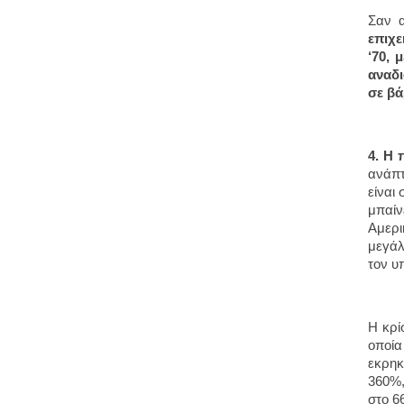
Σαν α
επιχε
‘70, 
αναδ
σε βά
4. Η 
ανάπτ
είναι
μπαίν
Αμερι
μεγάλ
τον υ
Η κρί
οποία
εκρηκ
360%,
στο 6