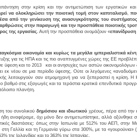
πάντηση στην κρίση και την αντιμετώπιση των εργατικών κα
ιρεί να ολοκληρώσει την
ποιοτική τομή στον καπιταλισμό
,
πο
μέσα από την γενίκευση της ανασυγκρότησης του συστήματος 
ιαρθρώσεις στην παραγωγή και την προσπάθεια ποιοτικής τρ
ρος της εργασίας
. Αυτή την προσπάθεια ονομάζουν «
επανίδρυση 
παγκόσμια οικονομία και κυρίως τα μεγάλα ιμπεριαλιστικά κέν
υξης για τις ΗΠΑ και τις πιο αναπτυγμένες χώρες της ΕΕ προβλέπ
 σε ύφεση και το 2013 και οι ανησυχίες των αστών οικονομολόγων δ
ει εκ νέου σε μια περίοδο ύφεσης. Ούτε οι λεγόμενες «αναδυόμεν
κής λειτουργούν σαν ατμομηχανή για να ξεπεραστεί η κρίση. Η Κ
ο βαθμό στις εξαγωγές και τα τεράστια κρατικά επενδυτικά προγρά
πόλοιπο πλανήτη.
ση του συνολικού
δημόσιου και ιδιωτικού
χρέους, πέρα από την
 ήδη αναφέραμε, όχι μόνο δεν αντιμετωπίστηκε, αλλά οξύνθηκε σ
τικές διαστάσεις: όπως στην Ιαπωνία με 512% του ΑΕΠ, στην Μ
 στη Γαλλία και τη Γερμανία γύρω στα 300%, με τα «γουρούνια» 
63% της Ιρλανδίας και το 363% της Ισπανίας.