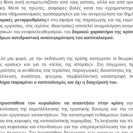
 η θέση αυτή αντιμετωπιζόταν από τους αστούς, αλλά και από ορ
κή. Μετά τις πρώτες, άσφαιρες βολές κατά του «χρηματιστηρι
ειτα «δημοσιονομικές προσαρμογές» για την αντιμετώπιση του δημ
ομικές μεταρρυθμίσεις»
στη σφαίρα της παραγωγής και της εκμετά
ις εργασίας, στις σχέσεις ιδιοκτησίας) αποτελεί ανομολόγητη ανα
τικών του νεοφιλελευθερισμού, του
δομικού χαρακτήρα της κρίσ
θρων αντιδραστική ανασυγκρότηση του καπιταλισμού.
λλη μια φορά, με την εκδήλωση της κρίσης κατέρρεαν οι θεωρί
ς κρίσεις» και για το «τέλος της ιστορίας». Στη σύγχρονη π
ράτητες οι αντιθέσεις στις τεράστιες παραγωγικές δυνατότητες της
άλλευση, ανισότητα, φτώχεια, περιβαλλοντική καταστροφή π
ημα παραμένει ο καπιταλισμός και όχι η διαχείρισή του.
προσπάθεια του κεφαλαίου να απαντήσει στην κρίση
την
ικοποίηση της εκμετάλλευσης της εργατικής δύναμης και την ε
ικών εργατικών κατακτήσεων. Την καταστροφή ενδιάμεσων λαϊκώ
ου στις κορυφές της καπιταλιστικής πυραμίδας. Τη λεηλασία του π
γή κεφαλαίου και επενδύσεων για την υπερεκμετάλλευση του φτ
ν περιοχών. Την προσπάθεια διεύρυνσης των αγορών με τον υπ