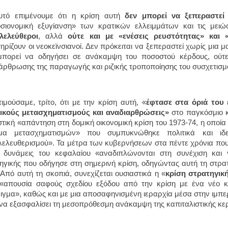
υτό επιμένουμε ότι η κρίση αυτή
δεν μπορεί να ξεπεραστεί
σιονομική εξυγίανση» των κρατικών ελλειμμάτων και τις μει
λελεύθεροι
, αλλά
ούτε και με «ενέσεις ρευστότητας» και 
ηρίζουν οι νεοκεϊνσιανοί. Δεν πρόκειται να ξεπεραστεί χωρίς μια
πορεί να οδηγήσει σε ανάκαμψη του ποσοστού κέρδους, ούτε
άρθρωσης της παραγωγής και ριζικής τροποποίησης του συσχετισμ
ιμούσαμε, τρίτο, ότι με την κρίση αυτή, «
έφτασε στα όριά του
ικούς μετασχηματισμούς και αναδιαρθρώσεις»
στο παγκόσμιο κ
στική «απάντηση στη δομική οικονομική κρίση του 1973-74, η οποία 
μα μετασχηματισμών» που συμπυκνώθηκε πολιτικά και ιδε
λελευθερισμού». Τα μέτρα των κυβερνήσεων στα πέντε χρόνια που
ι δυνάμεις του κεφαλαίου «αναδιπλώνονται στη συνέχιση και γ
ηγικής που οδήγησε στη σημερινή κρίση, οδηγώντας αυτή τη στρα
 Από αυτή τη σκοπιά, συνεχίζεται ουσιαστικά η «
κρίση στρατηγικ
«απουσία σαφούς σχεδίου εξόδου από την κρίση με ένα νέο κο
ιγμα», καθώς και με μια αποσαφηνισμένη ιεραρχία μέσα στην ιμπερια
να εξασφαλίσει τη μεσοπρόθεσμη ανάκαμψη της καπιταλιστικής κε