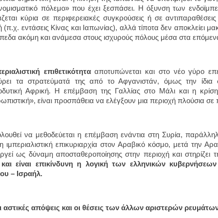
νομισματικό πόλεμο» που έχει ξεσπάσει. Η όξυνση των ενδοϊμπ
ζεται κύρια σε περιφερειακές συγκρούσεις ή σε αντιπαραθέσει
 (π.χ. εντάσεις Κίνας και Ιαπωνίας), αλλά τίποτα δεν αποκλείει 
ίπεδα ακόμη και ανάμεσα στους ισχυρούς πόλους μέσα στα επόμεν
περιαλιστική επιθετικότητα
αποτυπώνεται και στο νέο γύρο επ
ρει τα στρατεύματά της από το Αφγανιστάν, όμως την ίδια 
οδυτική Αφρική. Η επέμβαση της Γαλλίας στο Μάλι και η κρίσ
ωπιστική», είναι προσπάθεια να ελέγξουν μια περιοχή πλούσια σε π
λουθεί να μεθοδεύεται η επέμβαση ενάντια στη Συρία, παράλλη
η ιμπεριαλιστική επικυριαρχία στον Αραβικό κόσμο, μετά την Αρα
υργεί ως δύναμη αποσταθεροποίησης στην περιοχή και στηρίζει τ
 και είναι επικίνδυνη η λογική των ελληνικών κυβερνήσεων
υ – Ισραήλ.
ι αστικές απόψεις και οι θέσεις των άλλων αριστερών ρευμάτων