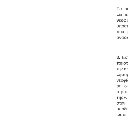
Για α
«δημο
νεοφι
υποστ
που μ
αναδι
3.
Εκτ
ποιοτ
την α
«φάσ
νεοφι
ότι ο
στρατ
της
».
στην 
υπόδε
ώστε 