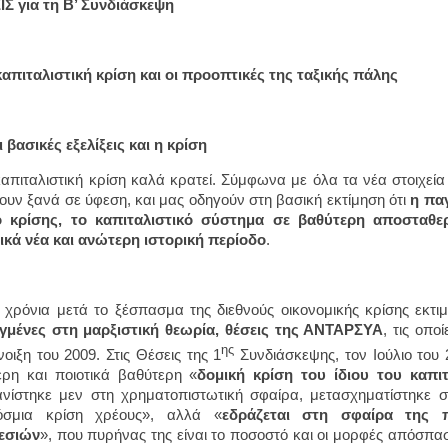
Σ για τη Β’ Συνδιάσκεψη
καπιταλιστική κρίση και οι προοπτικές της ταξικής πάλης
ι βασικές εξελίξεις και η κρίση
απιταλιστική κρίση καλά κρατεί. Σύμφωνα με όλα τα νέα στοιχεία
ουν ξανά σε ύφεση, και μας οδηγούν στη βασική εκτίμηση ότι
η παγ
ο κρίσης, το καπιταλιστικό σύστημα σε βαθύτερη αποσταθε
ικά νέα και ανώτερη ιστορική περίοδο
.
 χρόνια μετά το ξέσπασμα της διεθνούς οικονομικής κρίσης εκτι
γμένες στη μαρξιστική θεωρία, θέσεις της ΑΝΤΑΡΣΥΑ
, τις οπο
ης
νοιξη του 2009. Στις Θέσεις της 1
Συνδιάσκεψης, τον Ιούλιο του 2
ρη και ποιοτικά βαθύτερη «
δομική κρίση του ίδιου του καπι
νίστηκε μεν στη χρηματοπιστωτική σφαίρα, μετασχηματίστηκε σ
όσμια κρίση χρέους», αλλά «
εδράζεται στη σφαίρα της 
εσιών
», που πυρήνας της είναι το ποσοστό και οι μορφές απόσπα