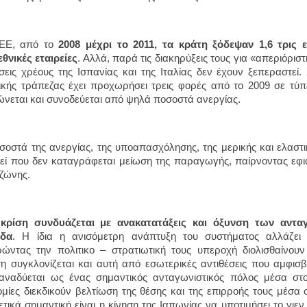
 ΕΕ, από το
2008 μέχρι το 2011, τα κράτη ξόδεψαν 1,6 τρις 
θνικές εταιρείες
. Αλλά, παρά τις διακηρύξεις τους για «απεριόρι
ίσεις χρέους της Ισπανίας και της Ιταλίας δεν έχουν ξεπεραστεί.
ικής τράπεζας έχει προχωρήσει τρεις φορές από το 2009 σε τύ
ώνεται και συνοδεύεται από ψηλά ποσοστά ανεργίας.
σοστά της ανεργίας, της υποαπασχόλησης, της μερικής και ελαστ
κεί που δεν καταγράφεται μείωση της παραγωγής, παίρνοντας εφιαλ
ζώνης.
 κρίση συνδυάζεται με ανακατατάξεις και όξυνση των αντα
ίδα
. Η ίδια η ανισόμετρη ανάπτυξη του συστήματος αλλάζει 
ρώντας την πολιτικο – στρατιωτική τους υπεροχή διολισθαίνου
 συγκλονίζεται και αυτή από εσωτερικές αντιθέσεις που αμφισβη
αναδύεται ως ένας σημαντικός ανταγωνιστικός πόλος μέσα στ
ομίες διεκδικούν βελτίωση της θέσης και της επιρροής τους μέσα 
ετικά σημαντική είναι η κίνηση της Ιαπωνίας να υποτιμήσει το γιε