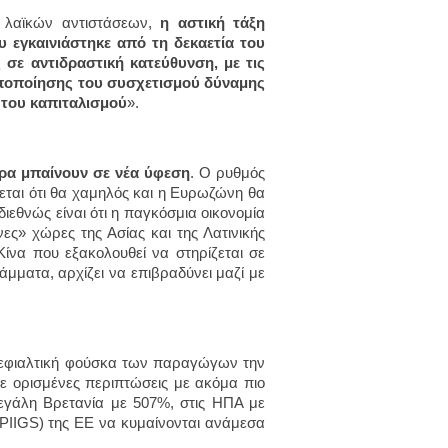
ι λαϊκών αντιστάσεων,
η αστική τάξη
υ εγκαινιάστηκε από τη δεκαετία του
σε αντιδραστική κατεύθυνση, με τις
οποποίησης του συσχετισμού δύναμης
του καπιταλισμού
».
τρα μπαίνουν σε νέα ύφεση
. Ο ρυθμός
εται ότι θα χαμηλός και η Ευρωζώνη θα
ιεθνώς είναι ότι η παγκόσμια οικονομία
ες» χώρες της Ασίας και της Λατινικής
ίνα που εξακολουθεί να στηρίζεται σε
μματα, αρχίζει να επιβραδύνει μαζί με
 εφιαλτική φούσκα των παραγώγων την
ε ορισμένες περιπτώσεις με ακόμα πιο
εγάλη Βρετανία με 507%, στις ΗΠΑ με
(PIIGS) της ΕΕ να κυμαίνονται ανάμεσα