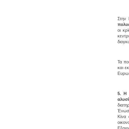
Στην
πολυε
οι κρ
κεντρ
διογκ
Τα πο
και ε
Ευρω
5. Η
αλυσ
διατη
Ένωση
Κίνα 
οικον
Εξαιρ