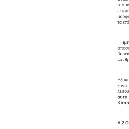
στο «
εκφρά
μορφή
τα επ
Η
ιμ
αποσύ
βορει
«ανθρ
Εξακο
ξανά 
λειτο
αυτό
Κύπρο
Α.2 Ο