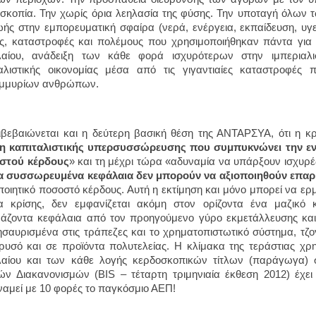
σκοπία. Την χωρίς όρια λεηλασία της φύσης. Την υποταγή όλων
ωής στην εμπορευματική σφαίρα (νερά, ενέργεια, εκπαίδευση, υγ
ις, καταστροφές και πολέμους που χρησιμοποιήθηκαν πάντα για
λαίου, ανάδειξη των κάθε φορά ισχυρότερων στην ιμπεριαλι
αλιστικής οικονομίας μέσα από τις γιγαντιαίες καταστροφές
ομμυρίων ανθρώπων.
ιβεβαιώνεται και η δεύτερη βασική θέση της ΑΝΤΑΡΣΥΑ, ότι η κρί
ση καπιταλιστικής υπερσυσσώρευσης που συμπυκνώνει την εν
στού κέρδους
» και τη μέχρι τώρα «αδυναμία να υπάρξουν ισχυρές
α συσσωρευμένα κεφάλαια δεν μπορούν να αξιοποιηθούν επα
ποιητικό ποσοστό κέρδους. Αυτή η εκτίμηση και μόνο μπορεί να ερμ
α κρίσης, δεν εμφανίζεται ακόμη στον ορίζοντα ένα μαζικό 
άζοντα κεφάλαια από τον προηγούμενο γύρο εκμετάλλευσης κα
σαυρισμένα στις τράπεζες και το χρηματοπιστωτικό σύστημα, τ
ρυσό και σε προϊόντα πολυτελείας. Η κλίμακα της τεράστιας χ
αίου και των κάθε λογής κερδοσκοπικών τίτλων (παράγωγα) 
ών Διακανονισμών (BIS – τέταρτη τριμηνιαία έκθεση 2012) έχει 
ναμεί με 10 φορές το παγκόσμιο ΑΕΠ!