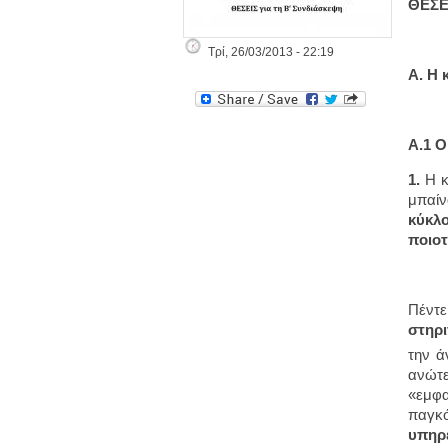
ΘΕΣΕΙ
Τρί, 26/03/2013 - 22:19
Α. Η 
Α.1 Ο
1.
Η κ
μπαίν
κύκλ
ποιοτ
Πέντε
στηρι
την ά
ανώτε
«εμφα
παγκ
υπηρ