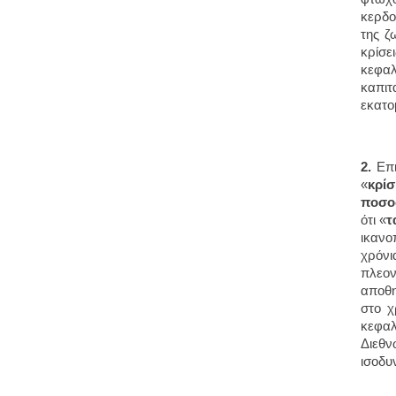
κερδο
της ζ
κρίσε
κεφα
καπιτ
εκατ
2.
Επ
«
κρί
ποσο
ότι «
τ
ικανο
χρόνι
πλεον
αποθη
στο χ
κεφαλ
Διεθν
ισοδυ