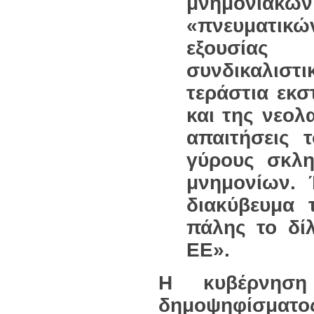
μνημονιακ
«πνευματικ
εξουσίας 
συνδικαλιστ
τεράστια εκσ
και της νεολ
απαιτήσεις 
γύρους σκλη
μνημονίων. 
διακύβευμα 
πάλης το δί
ΕΕ».
Η κυβέρνηση
δημοψηφίσματο