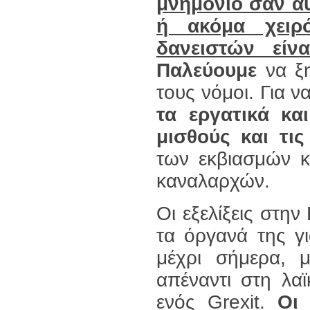
μνημόνιο σαν α
ή ακόμα χειρ
δανειστών είν
Παλεύουμε
να ξ
τους νόμοι. Για 
τα εργατικά κα
μισθούς και τις
των εκβιασμών κ
καναλαρχών.
Οι εξελίξεις στην
τα όργανά της γ
μέχρι σήμερα, μ
απέναντι στη λα
ενός Grexit.
Οι 