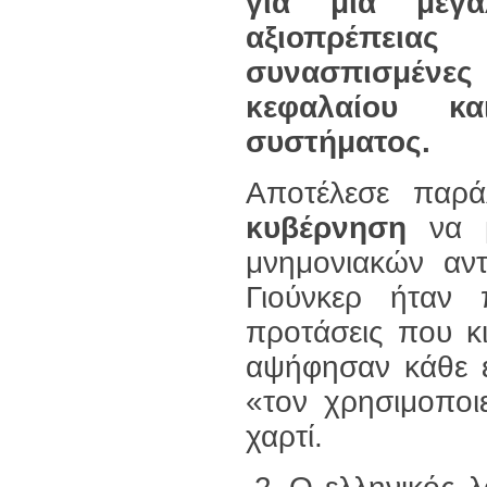
για μία μεγά
αξιοπρέπειας
συνασπισμένε
κεφαλαίου κα
συστήματος.
Αποτέλεσε παρ
κυβέρνηση
να μ
μνημονιακών αν
Γιούνκερ ήταν 
προτάσεις που κι
αψήφησαν κάθε ε
«τον χρησιμοποι
χαρτί.