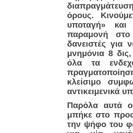
διαπραγμάτευσ
όρους. Κινούμ
υποταγή» και
παραμονή στο
δανειστές για ν
μνημόνια 8 δις,
όλα τα ενδεχ
πραγματοποίησ
κλείσιμο συμφ
αντικειμενικά υ
Παρόλα αυτά ο
μπήκε στο προσ
την ψήφο του 