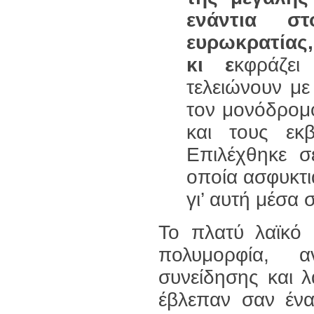
ενάντια σ
ευρωκρατίας,
κι ε
κφράζε
τελειώνουν με
τον μονόδρομο
και τους εκ
Επιλέχθηκε σ
οποία ασφυκτι
γι’ αυτή μέσα 
Το πλατύ λαϊκό 
πολυμορφία, α
συνείδησης και 
έβλεπαν σαν ένα