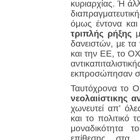
κυριαρχίας. Ή άλ
διαπραγματευτι
όμως έντονα κα
τριπλής ρήξης
μ
δανειστών, με τα
και την ΕΕ, το Ο
αντικαπιταλιστικ
εκπροσώπησαν σ’
Ταυτόχρονα το Ο
νεολαιίστικης α
χωνευτεί απ’ όλε
και το πολιτικό
μοναδικότητα τ
επίθεσης στα 