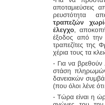
αποταμιεύσεις α
ρευστότητα α
τραπεζών χωρί
έλεγχο
, αποκοπ
έξοδος από την
τραπεζίτες της 
χέρια τους τα κλε
- Για να βρεθούν 
στάση πληρωμών 
δανειακών συμβά
(που όλοι λένε ότι
- Τώρα είναι η ώρ
αγώνες του την