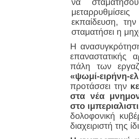
να σταματήσο
μεταρρυθμίσει
εκπαίδευση, την
σταματήσει η μηχ
Η ανασυγκρότηση
επαναστατικής α
πάλη των εργαζ
«ψωμί-ειρήνη-ελ
προτάσσει την
κ
στα νέα μνημο
στο ιμπεριαλιστ
δολοφονική κυβέ
διαχειριστή της ίδ