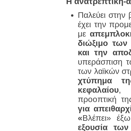
Η ανατρεπτική-α
Παλεύει στην
έχει την προ
με
απεμπλοκ
διώξιμο των
και την απ
υπεράσπιση τ
των λαϊκών στ
χτύπημα τη
κεφαλαίου
προοπτική τ
για απειθαρ
«
Βλέπει» έξ
εξουσία των