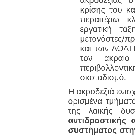
ακροδεξιάς σ
κρίσης του κα
περαιτέρω κ
εργατική τά
μετανάστες/π
και των ΛΟΑΤΚ
τον ακραίο
περιβαλλοντικ
σκοταδισμό.
Η ακροδεξιά ενισχ
ορισμένα τμήματ
της λαϊκής δυ
αντιδραστικής 
συστήματος στη