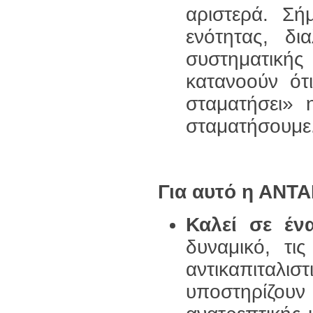
αριστερά. Σή
ενότητας, δι
συστηματικής
κατανοούν ότ
σταματήσει» 
σταματήσουμε
Για αυτό η ΑΝΤ
Καλεί σε έν
δυναμικό, τι
αντικαπιταλ
υποστηρίζο