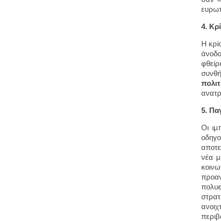
ευρωπ
4. Κρ
Η κρί
άνοδο
φθείρ
συνθή
πολι
ανατρ
5. Πα
Οι ιμ
οδηγο
αποτε
νέα μ
κοιν
προαν
πολυε
στρατ
ανοιχ
περιβ