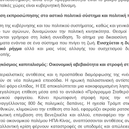
αϊκές χώρες είναι κυβερνητική δύναμη.
ίση εκπροσώπησης στο αστικό πολιτικό σύστημα και πολιτική
ση της κυβέρνησης και του πολιτικού συστήματος, καθώς και γενικ
 των αγώνων, δυναμώνουν την πολιτική κινητικότητα. Θεσμοί
ονται γρήγορα στη λαϊκή συνείδηση. Το αίτημα για δικαιοσύνη 
ματα ενάντια σε ένα σύστημα που πνίγει τη ζωή.
Ενισχύεται η δ
τικό ρήγμα
αλλά και μιας νέας αλλαγής του συσχετισμού δυν
οπής.
γκόσμιος καπιταλισμός: Οικονομική αβεβαιότητα και στροφή στ
περιαλιστικές αντιθέσεις και η προσπάθεια διαμόρφωσης της 
ύν σε νέα πολεμικά επεισόδια. Η ηρωική παλαιστινιακή αντίστ
λεί φάρο ελπίδας. Η ΕΕ αποκαλύπτεται μια κακοφορμισμένη ληστρ
εγαλύτερη επίθεση μέσα από το αντιλαϊκό «Πρόγραμμα Σταθερό
ωνικού σφαγείου. Κάνει πρωτοφανή στροφή προς την «πολ
αγγέλλοντας 800 δις πολεμικές δαπάνες. Η ηγεσία Τράμπ στ
θνικών, κλιμακώνει την επίθεση στο λαό, εφαρμόζει ακραία ρατσιστ
ιωτική επέμβαση στη Βενεζουέλα και αλλού, επαναφέρει την 
τού οικονομικού πολέμου ΗΠΑ-Κίνας, αναπτύσσονται αντιθέσεις α
αλλοντική κρίση φέρνουν καταστροφές σε υποδομές και απώλειε