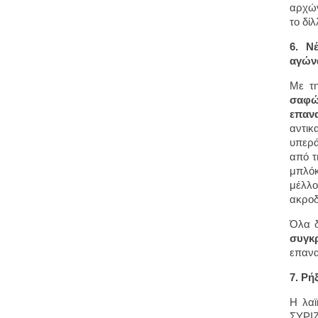
αρχών
το δί
6. Ν
αγώνα
Με τη
σαφώς
επανα
αντικ
υπερά
από τ
μπλόκ
μέλλο
ακροδ
Όλα 
συγκ
επανα
7. Ρή
Η λαϊ
ΣΥΡΙΖ