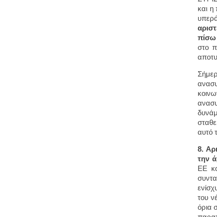
και η
υπερά
αριστ
πίσω 
στο π
αποτυ
Σήμερ
ανασυ
κοινω
ανασυ
δυνά
σταθε
αυτό 
8. Αρ
την 
ΕΕ κα
συντα
ενίσχ
του ν
όρια 
παραπ