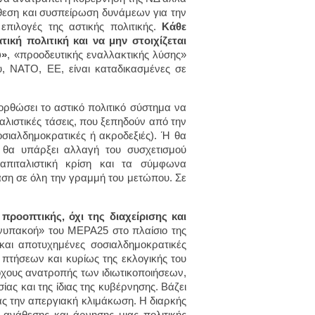
ίθεση και συσπείρωση δυνάμεων για την
πιλογές της αστικής πολιτικής.
Κάθε
ική πολιτική και να μην στοιχίζεται
υ»
, «προοδευτικής εναλλακτικής λύσης»
υ, ΝΑΤΟ, ΕΕ, είναι καταδικασμένες σε
ρθώσει το αστικό πολιτικό σύστημα να
ταλιστικές τάσεις, που ξεπηδούν από την
οσιαλδημοκρατικές ή ακροδεξιές). Ή θα
, θα υπάρξει αλλαγή του συσχετισμού
απιταλιστική κρίση και τα σύμφωνα
ραση σε όλη την γραμμή του μετώπου. Σε
προοπτικής, όχι της διαχείρισης και
νυπακοή» του ΜΕΡΑ25 στο πλαίσιο της
 και αποτυχημένες σοσιαλδημοκρατικές
τήσεων και κυρίως της εκλογικής του
τόχους ανατροπής των ιδιωτικοποιήσεων,
ας και της ίδιας της κυβέρνησης. Βάζει
ας την απεργιακή κλιμάκωση. Η διαρκής
ανάθεσης και άρνησης μιας πολιτικής