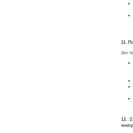
11. Π
Δεν α
12. Σ
ανατ