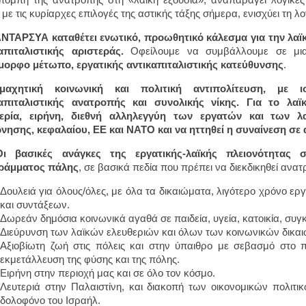
 με τις κυρίαρχες επιλογές της αστικής τάξης σήμερα, ενισχύει τη λο
ΑΝΤΑΡΣΥΑ καταθέτει ενωτικό, προωθητικό κάλεσμα για την λαϊ
απιταλιστικής αριστεράς.
Οφείλουμε να συμβάλλουμε σε μια 
ορφο μέτωπο, εργατικής αντικαπιταλιστικής κατεύθυνσης
.
μαχητική κοινωνική και πολιτική αντιπολίτευση, με ι
καπιταλιστικής ανατροπής και συνολικής νίκης. Για το λαϊ
θερία, ειρήνη, διεθνή αλληλεγγύη των εργατών και των λ
νησης, κεφαλαίου, ΕΕ και ΝΑΤΟ και να ηττηθεί η συναίνεση σε 
Οι βασικές ανάγκες της εργατικής-λαϊκής πλειονότητας σ
ράμματος πάλης
, σε βασικά πεδία που πρέπει να διεκδικηθεί ανατ
Δουλειά για όλους/όλες, με όλα τα δικαιώματα, λιγότερο χρόνο ε
και συντάξεων.
Δωρεάν δημόσια κοινωνικά αγαθά σε παιδεία, υγεία, κατοικία, συγκ
Διεύρυνση των λαϊκών ελευθεριών και όλων των κοινωνικών δικα
Αξιοβίωτη ζωή στις πόλεις και στην ύπαιθρο με σεβασμό στο π
εκμετάλλευση της φύσης και της πόλης.
Ειρήνη στην περιοχή μας και σε όλο τον κόσμο.
Λευτεριά στην Παλαιστίνη, και διακοπή των οικονομικών πολιτ
δολοφόνο του Ισραήλ.