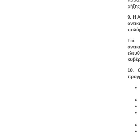
ρήξης
9. Η 
αντικ
πολύμ
Για 
αντι
ελευ
κυβέρ
10. 
προγ