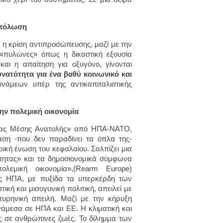
 πόλωση
ά η κρίση αντιπροσώπευσης, μαζί με την
 «πυλώνες» όπως η δικαστική εξουσία
και η απαίτηση για οξυγόνο, γίνονται
υνατότητα για ένα βαθύ κοινωνικό και
άμεων υπέρ της αντικαπιταλιστικής
ην πολεμική οικονομία
«νέας Μέσης Ανατολής» από ΗΠΑ-ΝΑΤΟ,
αση -που δεν παραδίνει τα όπλα της-
ική ένωση του κεφαλαίου. Σαλπίζει μια
τητας» και τα δημοσιονομικά σύμφωνα
εμική οικονομία»,(Rearm Europe)
ις ΗΠΑ, με πυξίδα τα υπερκέρδη των
ική και μισογυνική πολιτική, απειλεί με
πυρηνική απειλή. Μαζί με την κήρυξη
νάμεσα σε ΗΠΑ και ΕΕ. Η κλιματική και
ς σε ανθρώπινες ζωές. Το δίλημμα των