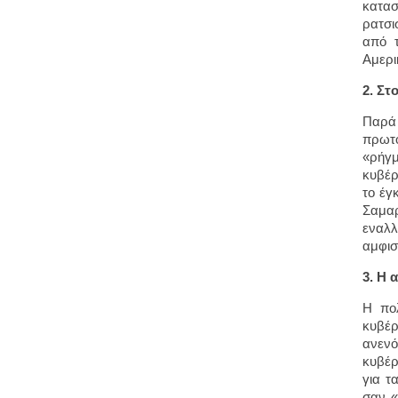
κατασ
ρατσι
από 
Αμερι
2. Στ
Παρά
πρωτο
«ρήγμ
κυβέρ
το έγ
Σαμαρ
εναλλ
αμφισ
3. Η 
Η πολ
κυβέρ
ανενό
κυβέρ
για τ
σαν «