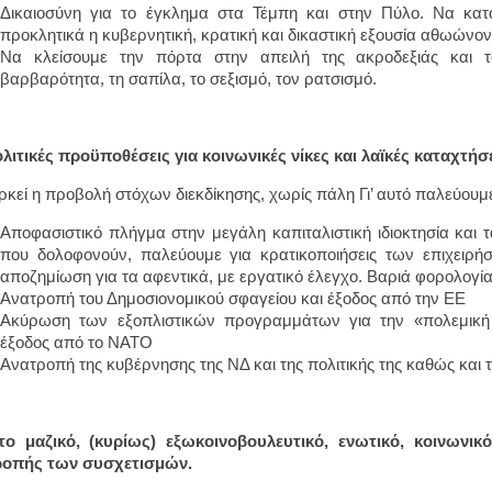
Δικαιοσύνη για το έγκλημα στα Τέμπη και στην Πύλο. Να κα
προκλητικά η κυβερνητική, κρατική και δικαστική εξουσία αθωώνον
Να κλείσουμε την πόρτα στην απειλή της ακροδεξιάς και τ
βαρβαρότητα, τη σαπίλα, το σεξισμό, τον ρατσισμό.
ολιτικές προϋποθέσεις για κοινωνικές νίκες και λαϊκές καταχτήσε
ρκεί η προβολή στόχων διεκδίκησης, χωρίς πάλη Γι’ αυτό παλεύουμε
Αποφασιστικό πλήγμα στην μεγάλη καπιταλιστική ιδιοκτησία και τα
που δολοφονούν, παλεύουμε για κρατικοποιήσεις των επιχειρήσ
αποζημίωση για τα αφεντικά, με εργατικό έλεγχο. Βαριά φορολογία
Ανατροπή του Δημοσιονομικού σφαγείου και έξοδος από την ΕΕ
Ακύρωση των εξοπλιστικών προγραμμάτων για την «πολεμική 
έξοδος από το ΝΑΤΟ
Ανατροπή της κυβέρνησης της ΝΔ και της πολιτικής της καθώς και 
το μαζικό, (κυρίως) εξωκοινοβουλευτικό, ενωτικό, κοινωνικ
ροπής των συσχετισμών.