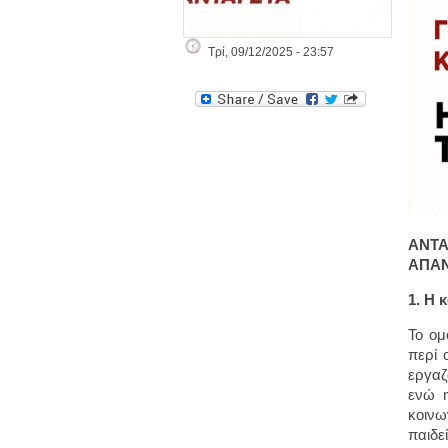
Τρί, 09/12/2025 - 23:57
ΑΝΤΑ
ΑΠΑ
1. Η 
Το ομ
περί 
εργαζ
ενώ η
κοινω
παιδε