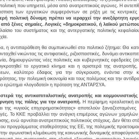
 πολιτική που υπηρετεί, μέσα από ανατρεπτικούς αγώνες. Η αντεπ
σπιση των εργατικών συμφερόντων σε ρήξη με τις κεντρικές ε
ερή πολιτική δύναμη πρέπει να ιεραρχεί την ανεξάρτητη εργατ
από ξένες σημαίες. Λογικές «δημοκρατικού, ή λαϊκού μετώπο
λαίσιο του συστήματος και της αντεργατικής πολιτικής κεφαλαίο
χία.
α, η αντιπαράθεση θα συμπυκνωθεί στο πολιτικό ζήτημα: Θα κατο
νταχθεί νικώντας τις αντιφατικές, ριζοσπαστικές, δυνάμει αντικαπι
νία, δημιουργώντας νέες πολιτικές και κυβερνητικές εφεδρείες (σ
γκροτηθεί το εργατικό κίνημα και η αριστερά της ανατροπής
μεων, καλύτερο έδαφος για την σύγκρουση, ενάντια στην κ
ρότητας, την πολεμική οικονομία και τους πολέμους και την αντίδ
το ερώτημα «λογοδοτεί» η πρόταση της ΑΝΤΑΡΣΥΑ.
ιστερά της αντικαπιταλιστικής ανατροπής και κομμουνιστικής 
άρνηση της πάλης για την ανατροπή.
Η περίφημη «ρεαλιστική α
ι της «υγιούς επιχειρηματικότητας» αποτελούν ξαναζεσταμένες
γές. Το ΚΚΕ προβάλλει την ανάγκη επιμέρους αγώνων χαμηλών π
υσης, ενώ αρνείται ανατρεπτικούς πολιτικούς στόχους. Δεν θέτει σ
έου προγράμματος σταθερότητας της ΕΕ, της πολεμικής προετοιμασί
στην αγωνιστική κλιμάκωση της κοινωνικής δυναμικής αποφεύγοντ
ομπή της ανατροπής στη «λαϊκή εξουσία», αναπαράγει λογικές 