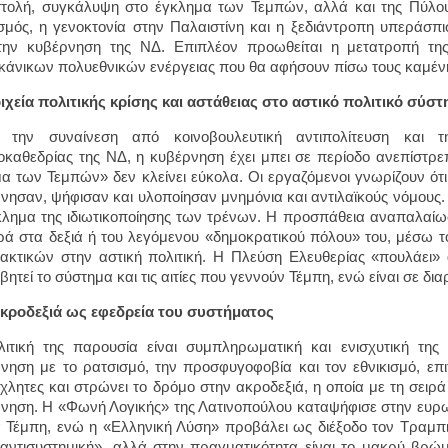
τολή, συγκάλυψη στο έγκλημα των Τεμπών, αλλά και της Πύλο
σμός, η γενοκτονία στην Παλαιστίνη και η ξεδιάντροπη υπεράσπ
την κυβέρνηση της ΝΔ. Επιπλέον προωθείται η μετατροπή τη
κάνικων πολυεθνικών ενέργειας που θα αφήσουν πίσω τους καμέν
οιχεία πολιτικής κρίσης και αστάθειας στο αστικό πολιτικό σύσ
 την συναίνεση από κοινοβουλευτική αντιπολίτευση και τ
καθεδρίας της ΝΔ, η κυβέρνηση έχει μπει σε περίοδο ανεπίστρε
α των Τεμπών» δεν κλείνει εύκολα. Οι εργαζόμενοι γνωρίζουν ότ
νησαν, ψήφισαν και υλοποίησαν μνημόνια και αντιλαϊκούς νόμους
κλημα της ιδιωτικοποίησης των τρένων. Η προσπάθεια αναπαλαίωσ
ά στα δεξιά ή του λεγόμενου «δημοκρατικού πόλου» του, μέσω το
ακτικών στην αστική πολιτική. Η Πλεύση Ελευθερίας «πουλάει» 
βητεί το σύστημα και τις αιτίες που γεννούν Τέμπη, ενώ είναι σε δι
ακροδεξιά ως εφεδρεία του συστήματος
ιτική της παρουσία είναι συμπληρωματική και ενισχυτική της
νηση με το ρατσισμό, την προσφυγοφοβία και τον εθνικισμό, επι
χλητες και στρώνει το δρόμο στην ακροδεξιά, η οποία με τη σειρά
νηση. Η «Φωνή Λογικής» της Λατινοπούλου καταψήφισε στην ευρ
α Τέμπη, ενώ η «Ελληνική Λύση» προβάλει ως διέξοδο τον Τραμπι
αντισυστημική», αλλά στην πραγματικότητα είναι το μακρύ βρώμι