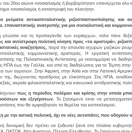
 του 20ου αιώνα «σοσιαλισμός ή βαρβαρότητα» επανέρχεται όλο κ
λλημα «σοσιαλισμός ή καταστροφή του πλανήτη».
έα ρεύματα αντικαπιταλιστικής ριζοσπαστικοποίησης και αν
, επαναστατικής ανατροπής για μια σοσιαλιστική και κομμουνι
 γλώσσα και τη προπαγάνδα των κυρίαρχων, «όλα πάνε δεξιά»
 και αντίστροφη πολιτική κίνηση προς «τα αριστερά», ριζοσπα
στατικές αναζητήσεις,
παρά την απουσία ισχυρών μαζικών ρευμ
απιταλιστικής κομμουνιστικής αριστεράς. Η εργατική αντίστασ
σπισης της Παλαιστινιακής Αντίστασης με εκατομμύρια να διαδηλ
ις ΗΠΑ έως την Γαλλία, και από τις διαδηλώσεις για τα Τέμπη στη
α των αγροτών. Στην Αφρική, στην Ασία και στην Λατινική Αμερική
ν της, διώχνοντας προέδρους με ελικόπτερα. Στις ΗΠΑ, αναδύοντ
εξιάς, ακραία φιλοκαπιταλιστικής και κοινωνικά αντιδραστικής πολ
δείχνουν
πως η περίοδος πολέμου και κρίσης στην οποία μπαί
ρούσεων και εξεγέρσεων.
Το ζητούμενο είναι να μετασχηματισ
στάσεις που θα αμφισβητούν τα θεμέλια του καπιταλισμού.
ξη με την αστική πολιτική, όχι σε νέες αυταπάτες που οδηγούν
κή δυναμική δεν πρέπει να ξοδευτεί ξανά στο πλαίσιο κυβερνητ
Α, ΠΑΣΟΚ, Νέα Αριστερά, Πλεύση Ελευθερίας. Το ζητούμενο είναι