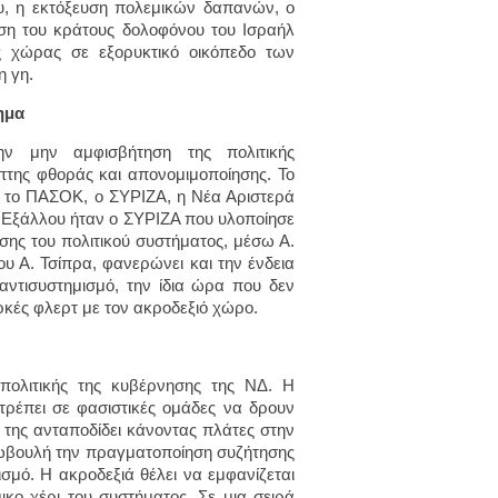
υ, η εκτόξευση πολεμικών δαπανών, ο
ιση του κράτους δολοφόνου του Ισραήλ
ς χώρας σε εξορυκτικό οικόπεδο των
η γη.
τημα
ην μην αμφισβήτηση της πολιτικής
πτης φθοράς και απονομιμοποίησης. Το
ι το ΠΑΣΟΚ, ο ΣΥΡΙΖΑ, η Νέα Αριστερά
. Εξάλλου ήταν ο ΣΥΡΙΖΑ που υλοποίησε
ης του πολιτικού συστήματος, μέσω Α.
υ Α. Τσίπρα, φανερώνει και την ένδεια
αντισυστημισμό, την ίδια ώρα που δεν
αρκές φλερτ με τον ακροδεξιό χώρο.
 πολιτικής της κυβέρνησης της ΝΔ. Η
τρέπει σε φασιστικές ομάδες να δρουν
 της ανταποδίδει κάνοντας πλάτες στην
ωβουλή την πραγματοποίηση συζήτησης
σμό. Η ακροδεξιά θέλει να εμφανίζεται
κο χέρι του συστήματος. Σε μια σειρά