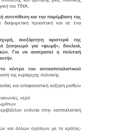
γική του ΤΙΝΑ.
κή αντεπίθεση και την παρέμβαση της
διαφορετική προοπτική και σε ένα
σχυρή, ανεξάρτητη αριστερά της
κό ξεσηκωμό για «ψωμί|», δουλειά,
αών. Για να ανατραπεί η πολιτική
αυτήν.
το κέντρο του αντικαπιταλιστικού
ροπή της κυρίαρχης πολιτικής
ργασίας και αποφασιστική αύξηση μισθών
οινωνίες, νερό
ιωμάτων
εριβάλλον ενάντια στην καπιταλιστική
ικών και άλλων σχέσεων με το κράτος-