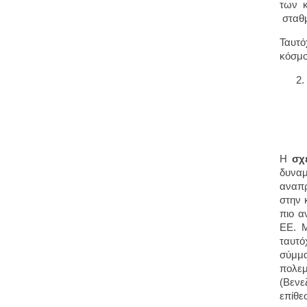
των κ
σταθ
Ταυτό
κόσμο
Η
σχ
δυναμ
αναπρ
στην 
πιο α
ΕΕ. Μ
ταυτό
σύμμα
πολεμ
(Βενε
επίθε