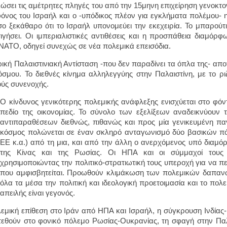
ώσει τις αμέτρητες πληγές του από την 15μηνη επιχείρηση γενοκτο
όνος του Ισραήλ και ο -υπόδικος πλέον για εγκλήματα πολέμου- η
ο ξεκάθαρο ότι το Ισραήλ υπονομεύει την εκεχειρία. Το μπαρού
σιγήσει. Οι ιμπεριαλιστικές αντιθέσεις και η προσπάθεια διαμό
ΑΤΟ, οδηγεί συνεχώς σε νέα πολεμικά επεισόδια.
ική Παλαιστινιακή Αντίσταση -που δεν παραδίνει τα όπλα της- απο
όσμου. Το διεθνές κίνημα αλληλεγγύης στην Παλαιστίνη, με το ρι
ούς συνενοχής.
Ο κίνδυνος γενικότερης πολεμικής ανάφλεξης ενισχύεται στο φόν
πεδίο της οικονομίας. Το σύνολο των εξελίξεων αναδεικνύουν 
αντιπαραθέσεων διεθνώς, πιθανώς και προς μία γενικευμένη πα
κόσμος πολώνεται σε έναν σκληρό ανταγωνισμό δύο βασικών πό
ΕΕ κ.α.) από τη μια, και από την άλλη ο ανερχόμενος υπό διαμ
της Κίνας και της Ρωσίας. Οι ΗΠΑ και οι σύμμαχοί τους
χρησιμοποιώντας την πολιτικό-στρατιωτική τους υπεροχή για να π
που αμφισβητείται. Προωθούν κλιμάκωση των πολεμικών δαπανώ
όλα τα μέσα την πολιτική και ιδεολογική προετοιμασία και το πολ
απειλής είναι γεγονός.
εμική επίθεση στο Ιράν από ΗΠΑ και Ισραήλ, η σύγκρουση Ινδίας
εθούν στο φονικό πόλεμο Ρωσίας-Ουκρανίας, τη σφαγή στην Παλα