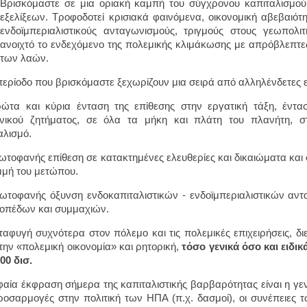
Βρισκόμαστε σε μια οριακή καμπή του σύγχρονου καπιταλισμού,
εξελίξεων. Τροφοδοτεί κρισιακά φαινόμενα, οικονομική αβεβαιότη
ενδοϊμπεριαλιστικούς ανταγωνισμούς, τριγμούς στους γεωπολιτ
ανοιχτό το ενδεχόμενο της πολεμικής κλιμάκωσης με απρόβλεπτες
των λαών.
περίοδο που βρισκόμαστε ξεχωρίζουν μια σειρά από αλληλένδετες εξ
ώτα και κύρια ένταση της επίθεσης στην εργατική τάξη, έντα
ωνικού ζητήματος, σε όλα τα μήκη και πλάτη του πλανήτη, 
αλισμό.
ωτοφανής επίθεση σε κατακτημένες ελευθερίες και δικαιώματα και 
μή του μετώπου.
ωτοφανής όξυνση ενδοκαπιταλιστικών - ενδοϊμπεριαλιστικών αντ
οπέδων και συμμαχιών.
ταφυγή συχνότερα στον πόλεμο και τις πολεμικές επιχειρήσεις, 
την «πολεμική οικονομία» και ρητορική,
τόσο γενικά όσο και ειδι
00 δισ.
αία έκφραση σήμερα της καπιταλιστικής βαρβαρότητας είναι η γεν
οσαρμογές στην πολιτική των ΗΠΑ (π.χ. δασμοί), οι συνέπειες τ