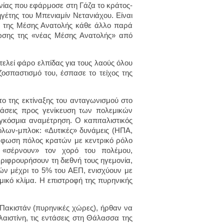
νίας που εφάρμοσε στη Γάζα το κράτος-
γέτης του Μπενιαμίν Νετανιάχου. Είναι
τι της Μέσης Ανατολής κάθε άλλο παρά
ρφωσης της «νέας Μέσης Ανατολής» από
τελεί φάρο ελπίδας για τους λαούς όλου
ζοσπαστισμό του, έσπασε το τείχος της
το της εκτίναξης του ανταγωνισμού στο
τάσεις προς γενίκευση των πολεμικών
γκόσμια αναμέτρηση. Ο καπιταλιστικός
λων-μπλοκ: «Δυτικές» δυνάμεις (ΗΠΑ,
όρφωση πόλος κρατών με κεντρικό ρόλο
 «σέρνουν» τον χορό του πολέμου,
εριφρουρήσουν τη διεθνή τους ηγεμονία,
ν μέχρι το 5% του ΑΕΠ, ενισχύουν με
εμικό κλίμα. Η επιστροφή της πυρηνικής
-Πακιστάν (πυρηνικές χώρες), ήρθαν να
ιστίνη, τις εντάσεις στη Θάλασσα της