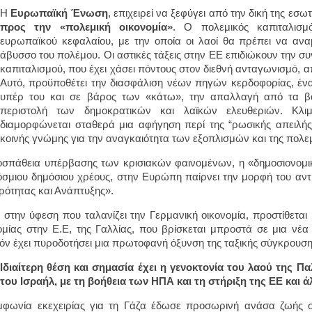
Η
Ευρωπαϊκή Ένωση
, επιχειρεί να ξεφύγει από την δική της ε
προς την «πολεμική οικονομία»
. Ο πολεμικός καπιταλισμ
ευρωπαϊκού κεφαλαίου, με την οποία οι λαοί θα πρέπει να ανα
άβυσσο του πολέμου. Οι αστικές τάξεις στην ΕΕ επιδιώκουν την 
καπιταλισμού, που έχει χάσει πόντους στον διεθνή ανταγωνισμό, απ
Αυτό, προϋποθέτει την διασφάλιση νέων πηγών κερδοφορίας, ένα
υπέρ του και σε βάρος των «κάτω», την απαλλαγή από τα βαρ
περιστολή των δημοκρατικών και λαϊκών ελευθεριών. Κλιμ
διαμορφώνεται σταθερά μια αφήγηση περί της “ρωσικής απειλής
κοινής γνώμης για την αναγκαιότητα των εξοπλισμών και της πολε
σπάθεια υπέρβασης των κρισιακών φαινομένων, η «δημοσιονομικ
σμιου δημόσιου χρέους, στην Ευρώπη παίρνει την μορφή του αν
ρότητας και Ανάπτυξης».
 στην ύφεση που ταλανίζει την Γερμανική οικονομία, προστίθεται
ομίας στην Ε.Ε, της Γαλλίας, που βρίσκεται μπροστά σε μια νέα 
ν έχει πυροδοτήσει μια πρωτοφανή όξυνση της ταξικής σύγκρουση
Ιδιαίτερη θέση και σημασία έχει η γενοκτονία του λαού της Π
του Ισραήλ, με τη βοήθεια των ΗΠΑ και τη στήριξη της ΕΕ και
φωνία εκεχειρίας για τη Γάζα έδωσε προσωρινή ανάσα ζωής σ