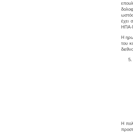
επουλ
δολοφ
ωστόσ
έχει 
ΗΠΑ-Ν
Η ηρω
του κ
διεθν
Η πολ
προστ