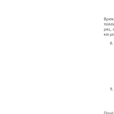
Βρισκ
πολιτ
ριες,
και μ
Παρά 