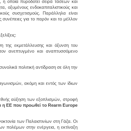
 η οποία πυροδοτεί σειρά τάσεων και
τα, οξυμένους ενδοκαπιταλιστικούς και
ικούς συσχετισμούς. Παράλληλα είναι
 συνέπειες για το παρόν και το μέλλον
ελίξεις:
ση της εκμετάλλευσης και όξυνση του
στον ανεπτυγμένο και αναπτυσσόμενο
συνολικά πολιτική αντίδραση σε όλη την
αγωνισμών, ακόμη και εντός των ίδιων
διεθνής αύξηση των εξοπλισμών, στροφή
κά η ΕΕ που προωθεί το Rearm Europe
οκτονία των Παλαιστινίων στη Γάζα. Οι
ων πολέμων στην ενέργεια, η εκτίναξη