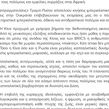
, τους πολέμους και εμφύλιες συρράξεις στην Αφρική.
ιαπραγματεύσεις» Τραμπ-Πούτιν αποτελούν κινήσεις ιμπεριαλιστική
ξεις στην Ουκρανία επιβεβαιώνουν τις εκτιμήσεις μας ότι ο π
τηριστικά ιμπεριαλιστικού, άδικου και αντιδραστικού πολέμου και α
Η Κίνα προχωρά με γρήγορα βήματα την διεθνοποιημένη οικονομ
Από τις γενικότερες εξελίξεις αποδεικνύεται πως ήταν μύθος η π
και ότι μέσω της ανόδου της Κίνας και των BRICS η ανθρωπότη
κόσμο που θα χωράει περισσότερους «παίκτες». Κάτι τέτοιο δεν μπορ
Τόσο η Κίνα όσο και η Ρωσία είναι μεγάλες καπιταλιστικές δυνάμε
στις ιμπεριαλιστικές μοιρασιές, ανάλογα με την ισχύ και τα συγκε
ιταλιστικός ανταγωνισμός, αλλά και η τάση για διαμόρφωση μιας
χίας, καθώς και στρατιωτικής ισχύος, αποτελεί «νόμο» του καπιτ
νου του πολέμου που αναγεννάται διαρκώς εντός του. Η επαναστατι
α και τις ελπίδες της στραμμένες στην οικοδόμηση του μετώπου
ς των λαών σε όλο τον κόσμο απέναντι στους πολέμους του κε
καπιταλιστική βαρβαρότητα σε Ανατολή και Δύση.
Η επιβολή της κυρίαρχης ιδεολογίας, εμφανίζεται με αναβαθμι
λογοκρισία και η απαγόρευση λέξεων, η φίμωση, οι μακαρθικές τα
εμπορευματοποίηση κάθε πτυχής της ζωής, είναι μερικές όψεις
καπιταλιστική βαρβαρότητα. Η κυρίαρχη ιδεολογία αφήνει κάθε πρ