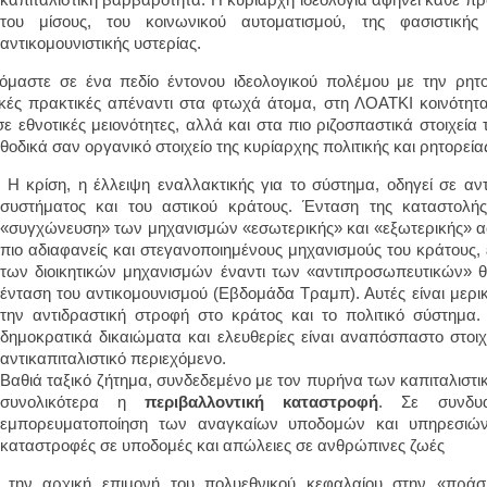
του μίσους, του κοινωνικού αυτοματισμού, της φασιστικής
αντικομουνιστικής υστερίας.
όμαστε σε ένα πεδίο έντονου ιδεολογικού πολέμου με την ρητορε
ικές πρακτικές απέναντι στα φτωχά άτομα, στη ΛΟΑΤΚΙ κοινότητα, 
 σε εθνοτικές μειονότητες, αλλά και στα πιο ριζοσπαστικά στοιχεία
εθοδικά σαν οργανικό στοιχείο της κυρίαρχης πολιτικής και ρητορεία
Η κρίση, η έλλειψη εναλλακτικής για το σύστημα, οδηγεί σε αντ
συστήματος και του αστικού κράτους. Ένταση της καταστολής
«συγχώνευση» των μηχανισμών «εσωτερικής» και «εξωτερικής» 
πιο αδιαφανείς και στεγανοποιημένους μηχανισμούς του κράτους,
των διοικητικών μηχανισμών έναντι των «αντιπροσωπευτικών» 
ένταση του αντικομουνισμού (Εβδομάδα Τραμπ). Αυτές είναι μερικ
την αντιδραστική στροφή στο κράτος και το πολιτικό σύστημα.
δημοκρατικά δικαιώματα και ελευθερίες είναι αναπόσπαστο στοι
αντικαπιταλιστικό περιεχόμενο.
Βαθιά ταξικό ζήτημα, συνδεδεμένο με τον πυρήνα των καπιταλιστικ
συνολικότερα η
περιβαλλοντική καταστροφή
. Σε συνδυ
εμπορευματοποίηση των αναγκαίων υποδομών και υπηρεσιών
καταστροφές σε υποδομές και απώλειες σε ανθρώπινες ζωές
την αρχική επιμονή του πολυεθνικού κεφαλαίου στην «πράσι