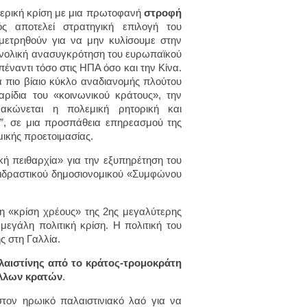
σωτερική κρίση με μια πρωτοφανή
στροφή
ός αποτελεί στρατηγική επιλογή του
μετρηθούν για να μην κυλίσουμε στην
συνολική ανασυγκρότηση του ευρωπαϊκού
έναντι τόσο στις ΗΠΑ όσο και την Κίνα.
 πιο βίαιο κύκλο αναδιανομής πλούτου
ίδια του «κοινωνικού κράτους», την
ακώνεται η πολεμική ρητορική και
”, σε μια προσπάθεια επηρεασμού της
μικής προετοιμασίας.
ή πειθαρχία» για την εξυπηρέτηση του
τιδραστικού δημοσιονομικού «Συμφώνου
 η «κρίση χρέους» της 2ης μεγαλύτερης
μεγάλη πολιτική κρίση. H πολιτική του
ς στη Γαλλία.
αλαιστίνης από το κράτος-τρομοκράτη
 άλλων κρατών
.
τον ηρωικό παλαιστινιακό λαό για να