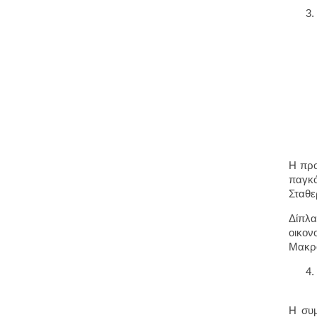
Η προ
παγκό
Σταθε
Δίπλα
οικον
Μακρό
Η συμ