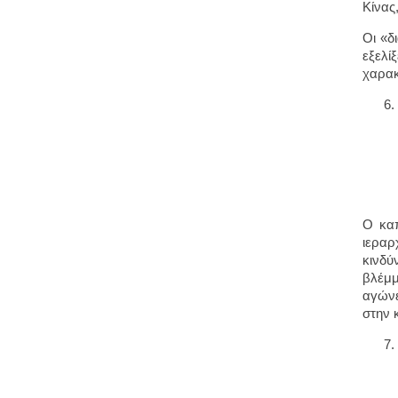
Κίνας
Οι «δ
εξελί
χαρακ
Ο καπ
ιεραρ
κινδύ
βλέμμ
αγώνε
στην 