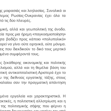
ς μοιρασιάς και λεηλασίας. Συνολικά οι
όλεμος Ρωσίας-Ουκρανίας έχει όλα τα
πό τις δύο πλευρές.
ική, αλλά και γεωπολιτική της άνοδο.
ορεία προς μια ήρεμη «παγκοσμιοποίηση»
τα βαδίζει προς κάποιο «πολυπολικό»
εί να γίνει ούτε ειρηνικά, ούτε μόνιμα.
ις που διεκδικούν το δικό τους μερτικό
κριμένα συμφέροντά τους.
 ξεκάθαρης οικονομικής και πολιτικής
αλισμού, αλλά και τη θεμέλια βάση του
κή αντικαπιταλιστική Αριστερά έχει το
 της διεθνούς εργατικής τάξης, στους
φαλαίου σαν την πραγματική απάντηση
σμένα εργαλεία και χαρακτηριστικά. Η
κτικές, η πολιτιστική αλλοτρίωση και η
 της πολιτισμικής σήψης που φέρνει η
όφαση δημοκρατίας και υφαίνει τον ιστό