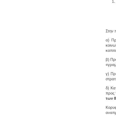
Στην 
α) Πρ
κοιν
καπιτ
β) Πρ
«γραμ
γ) Πρ
στρατ
δ) Κα
προς 
των 8
Κορυφ
αναπρ