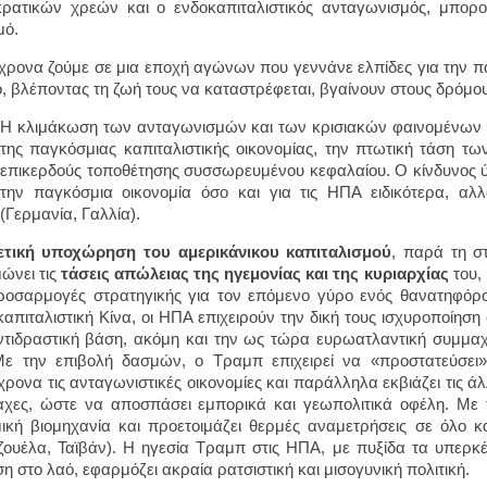
ρατικών χρεών και ο ενδοκαπιταλιστικός ανταγωνισμός, μπορ
μό.
χρονα ζούμε σε μια εποχή αγώνων που γεννάνε ελπίδες για την π
, βλέποντας τη ζωή τους να καταστρέφεται, βγαίνουν στους δρόμου
Η κλιμάκωση των ανταγωνισμών και των κρισιακών φαινομένων σ
της παγκόσμιας καπιταλιστικής οικονομίας, την πτωτική τάση τ
επικερδούς τοποθέτησης συσσωρευμένου κεφαλαίου. Ο κίνδυνος ύφ
την παγκόσμια οικονομία όσο και για τις ΗΠΑ ειδικότερα, αλλ
(Γερμανία, Γαλλία).
ετική υποχώρηση του αμερικάνικου καπιταλισμού
, παρά τη στ
ώνει τις
τάσεις απώλειας της ηγεμονίας και της κυριαρχίας
του, 
οσαρμογές στρατηγικής για τον επόμενο γύρο ενός θανατηφόρ
καπιταλιστική Κίνα, οι ΗΠΑ επιχειρούν την δική τους ισχυροποίηση
ντιδραστική βάση, ακόμη και την ως τώρα ευρωατλαντική συμμαχ
ε την επιβολή δασμών, ο Τραμπ επιχειρεί να «προστατεύσει»
χρονα τις ανταγωνιστικές οικονομίες και παράλληλα εκβιάζει τις άλ
χες, ώστε να αποσπάσει εμπορικά και γεωπολιτικά οφέλη. Με τ
ική βιομηχανία και προετοιμάζει θερμές αναμετρήσεις σε όλο κ
ζουέλα, Ταϊβάν). Η ηγεσία Τραμπ στις ΗΠΑ, με πυξίδα τα υπερκ
ση στο λαό, εφαρμόζει ακραία ρατσιστική και μισογυνική πολιτική.