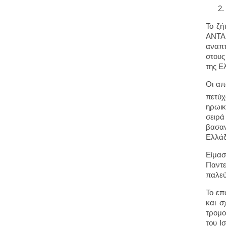
Το ζή
ΑΝΤΑΡ
αναπτ
στους
της Ε
Οι απ
πετύχ
ηρωικ
σειρά
βασαν
Ελλάδ
Είμασ
Παντε
παλεύ
Το επ
και σ
τρομο
του Ι