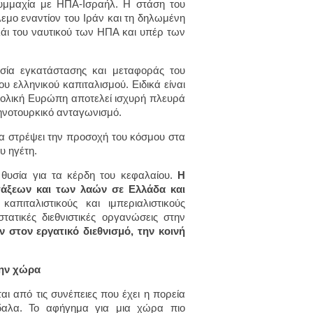
συμμαχία με ΗΠΑ-Ισραήλ. Η στάση του
εμο εναντίον του Ιράν και τη δηλωμένη
λάι του ναυτικού των ΗΠΑ και υπέρ των
ασία εγκατάστασης και μεταφοράς του
 ελληνικού καπιταλισμού. Ειδικά είναι
τολική Ευρώπη αποτελεί ισχυρή πλευρά
ληνοτουρκικό ανταγωνισμό.
να στρέψει την προσοχή του κόσμου στα
υ ηγέτη.
 θυσία για τα κέρδη του κεφαλαίου.
Η
τάξεων και των λαών σε Ελλάδα και
πιταλιστικούς και ιμπεριαλιστικούς
ατικές διεθνιστικές οργανώσεις στην
στον εργατικό διεθνισμό, την κοινή
την χώρα
αι από τις συνέπειες που έχει η πορεία
δαλα. Το αφήγημα για μια χώρα πιο