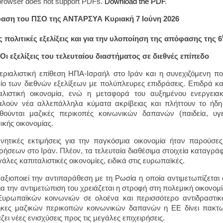
browser does not support PDFs.
Download the PDF
.
αση του ΠΣΟ της ΑΝΤΑΡΣΥΑ Κυριακή 7 Ιούνη 2026
ις πολιτικές εξελίξεις και για την υλοποίηση της απόφασης της 6
Οι εξελίξεις του τελευταίου διαστήματος σε διεθνές επίπεδο
εριαλιστική επίθεση ΗΠΑ-Ισραήλ στο Ιράν και η συνεχιζόμενη πο
είο των διεθνών εξελίξεων με πολύπλευρες επιδράσεις. Επιδρά 
αλιστική οικονομία, ενώ η μεταφορά του αυξημένου ενεργεια
λούν νέα αλλεπάλληλα κύματα ακρίβειας και πλήττουν το ήδη 
ούνται μαζικές περικοπές κοινωνικών δαπανών (παιδεία, υγε
ικής οικονομίας.
νητικές εκτιμήσεις για την παγκόσμια οικονομία ήταν παρούσε
ιρήσεων στο Ιράν. Πλέον, τα τελευταία διαθέσιμα στοιχεία καταγ
γάλες καπιταλιστικές οικονομίες, ειδικά στις ευρωπαϊκές.
αξιοποιεί την αντιπαράθεση με τη Ρωσία η οποία αντιμετωπίζετα
ια την αντιμετώπιση του χρειάζεται η στροφή στη πολεμική οικονομ
υρωπαϊκών κοινωνιών σε ολοένα και περισσότερο αντιδραστικό
κες μαζικών περικοπών κοινωνικών δαπανών η ΕΕ δίνει πακτω
ζει νέες ενισχύσεις προς τις μεγάλες επιχειρήσεις.