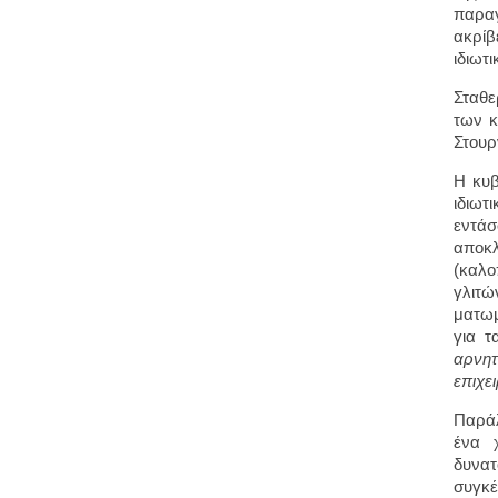
παραγ
ακρί
ιδιωτ
Σταθε
των κ
Στουρ
Η κυβ
ιδιωτ
εντά
αποκλ
(καλο
γλιτώ
ματωμ
για 
αρνητ
επιχε
Παράλ
ένα 
δυνατ
συγκέ