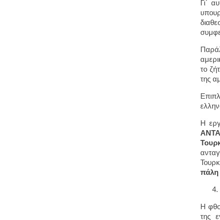
Γι΄ α
υπουρ
διαθε
συμφε
Παράλ
αμερι
το ζή
της α
Επιπλ
ελλην
Η εργ
ΑΝΤΑ
Τουρκ
ανταγ
Τουρκ
πάλη 
Η φθο
της 