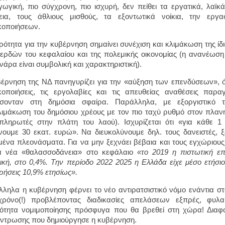
ωγική, πιο σύγχρονη, πιο ισχυρή, δεν πείθει τα εργατικά, λαϊ
βεια, τους άθλιους μισθούς, τα εξοντωτικά νοίκια, την ερ
ικοποιήσεων.
ρότητα για την κυβέρνηση σημαίνει συνέχιση και κλιμάκωση της ίδ
ερδών του κεφαλαίου και της πολεμικής οικονομίας (η ανανέωση τ
νάρα είναι συμβολική και χαρακτηριστική).
έρνηση της ΝΔ πανηγυρίζει για την «αύξηση των επενδύσεων», ό
ικοποιήσεις, τις εργολαβίες και τις απευθείας αναθέσεις π
σσονταν στη δημόσια σφαίρα. Παράλληλα, με εξοργιστικό 
ιμάκωση του δημόσιου χρέους με τον πιο ταχύ ρυθμό στον πλα
πληρωτές στην πλάτη του λαού). Ισχυρίζεται ότι «για κάθε 
νουμε 30 εκατ. ευρώ». Να διευκολύνουμε δηλ. τους δανειστές, ξ
ένα πλεονάσματα. Για να μην ξεχνάει βέβαια και τους εγχώριους
τα νέα «θαλασσοδάνεια» στο κεφάλαιο
«το 2019 η πιστωτική επ
ική, στο 0,4%.
T
ην περίοδο 2022 2025 η Ελλάδα είχε μέσο ετήσι
ιρήσεις 10,9% ετησίως».
ληλα η κυβέρνηση φέρνει το νέο αντιρατσιστικό νόμο ενάντια στ
χρόνο(!) προβλέποντας διαδικασίες απελάσεων εξπρές, φυλα
ότητα νομιμοποίησης πρόσφυγα που θα βρεθεί στη χώρα! Διαφ
ντρωσης που δημιούργησε η κυβέρνηση.