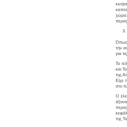
κινήσ
καπιτ
χώρα
περιο
Όπως 
την α
για τ
Το τε
και Τ
της Α
Είχε 
στο π
Ο έλε
άξονα
περιο
κεφάλ
της Τ