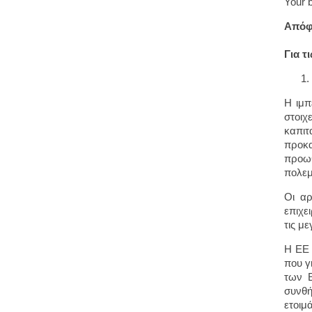
Your 
Απόφ
Για τ
Η ιμπ
στοιχ
καπιτ
προκα
προωθ
πολεμ
Οι αρ
επιχε
τις με
Η ΕΕ 
που γ
των Ε
συνθή
ετοιμά