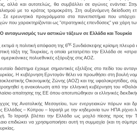
εις, αλλά και αυτοτελώς, θα συμβάλλει σε αγώνες ενάντια: Στ
αλισμού με το κράτος τρομοκράτη. Στη αυξανόμενη διείσδυση ε
. Σε ερευνητικά προγράμματα στα πανεπιστήμια που υπάρχει
χών που χαρακτηρίζονται ως "στρατηγικές επενδύσεις" για χάρη τ
Ο ανταγωνισμός των αστικών τάξεων σε Ελλάδα και Τουρκία
ης
εκτιμά η πολιτική απόφαση της 6
Συνδιάσκεψης κρίσιμη πλευρά α
στική τάξη της Τουρκίας, η οποία μετατρέπει την Ελλάδα σε «στρα
ις αμερικάνικες πολυεθνικές εξόρυξης στις ΑΟΖ.
λευταίο διάστημα έχουμε σημαντικές εξελίξεις στο πεδίο του αν
ουρκίας. Η κυβέρνηση Ερντογάν θέλει να προωθήσει στη βουλή νο
ποκλειστικής Οικονομικής Ζώνης (ΑΟΖ) και της υφαλοκρηπίδας, σύ
προηγηθεί η ανακοίνωση από την ελληνική κυβέρνηση του «Θαλά
λαίσιο απαίτησης της ΕΕ όπου αποτυπώθηκαν οι ελληνικές διεκδική
γχος της Ανατολικής Μεσογείου, των ενεργειακών πόρων και δ
ς Ελλάδας – Κύπρου – Ισραήλ με την κηδεμονία των ΗΠΑ ρίχνει 
χή. Το Ισραήλ βλέπει την Ελλάδα ως μοχλό πίεσης προς την Τ
αιο επιδιώκει να χρησιμοποιήσει αυτή τη συμμαχία (και τη σύμπρα
ουρκίας.