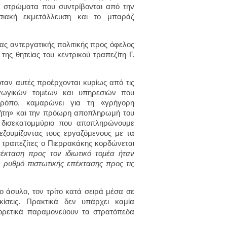
κά στρώματα που συντρίβονται από την
γασιακή εκμετάλλευση και το μπαράζ
ιας αντεργατικής πολιτικής προς όφελος
ης θητείας του κεντρικού τραπεζίτη Γ.
ταν αυτές προέρχονται κυρίως από τις
αραγωγικών τομέων και υπηρεσιών που
τρόπο, καμαρώνει για τη «γρήγορη
νήτη» και την πρόωρη αποπληρωμή του
1 δισεκατομμύριο που αποπληρώνουμε
εζουμίζοντας τους εργαζόμενους με τα
 τραπεζίτες ο Πιερρακάκης κορδώνεται
έκταση προς τον ιδιωτικό τομέα ήταν
ο ρυθμό πιστωτικής επέκτασης προς τις
ο άσυλο, τον τρίτο κατά σειρά μέσα σε
κίσεις. Πρακτικά δεν υπάρχει καμία
ορετικά παραμονεύουν τα στρατόπεδα