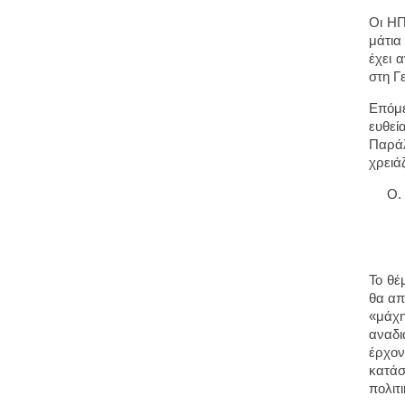
Οι ΗΠ
μάτια
έχει 
στη Γ
Επόμε
ευθεί
Παράλ
χρειά
Το θέ
θα απ
«μάχη
αναδι
έρχον
κατάσ
πολιτ