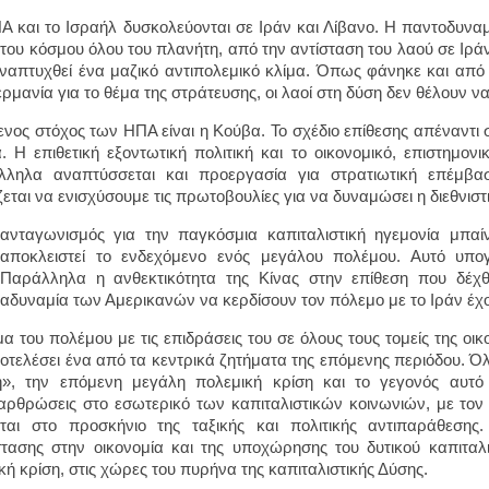
Α και το Ισραήλ δυσκολεύονται σε Ιράν και Λίβανο. Η παντοδυνα
 του κόσμου όλου του πλανήτη, από την αντίσταση του λαού σε Ιρ
αναπτυχθεί ένα μαζικό αντιπολεμικό κλίμα. Όπως φάνηκε και από τ
ερμανία για το θέμα της στράτευσης, οι λαοί στη δύση δεν θέλουν 
νος στόχος των ΗΠΑ είναι η Κούβα. Το σχέδιο επίθεσης απέναντι σ
α. Η επιθετική εξοντωτική πολιτική και το οικονομικό, επιστημο
ληλα αναπτύσσεται και προεργασία για στρατιωτική επέμβασ
ζεται να ενισχύσουμε τις πρωτοβουλίες για να δυναμώσει η διεθνισ
ανταγωνισμός για την παγκόσμια καπιταλιστική ηγεμονία μπα
αποκλειστεί το ενδεχόμενο ενός μεγάλου πολέμου. Αυτό υπο
Παράλληλα η ανθεκτικότητα της Κίνας στην επίθεση που δέχ
αδυναμία των Αμερικανών να κερδίσουν τον πόλεμο με το Ιράν έχ
μα του πολέμου με τις επιδράσεις του σε όλους τους τομείς της οικ
οτελέσει ένα από τα κεντρικά ζητήματα της επόμενης περιόδου. Όλ
», την επόμενη μεγάλη πολεμική κρίση και το γεγονός αυτό 
αρθρώσεις στο εσωτερικό των καπιταλιστικών κοινωνιών, με τον 
ται στο προσκήνιο της ταξικής και πολιτικής αντιπαράθεσης
τασης στην οικονομία και της υποχώρησης του δυτικού καπιτα
ική κρίση, στις χώρες του πυρήνα της καπιταλιστικής Δύσης.