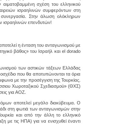
ην αιματοβαμμένη σχέση του ελληνικού
ταιρειών ισραηλινών συμφερόντων στη
 συνεργασία. Στην άλωση ολόκληρων
ων ισραηλινών επενδυτών!
ποτελεί η ένταση του ανταγωνισμού με
τηγικό βάθος» του Ισραήλ και el dorado
ταγωνισμού των αστικών τάξεων Ελλάδας
μοσχέδιο που θα αποτυπώνονται τα όρια
μφωνα με την προσέγγιση της Τουρκίας.
σσιου Χωροταξικού Σχεδιασμού» (ΘΧΣ)
σεις για ΑΟΖ.
ρόμων αποτελεί μεγάλο διακύβευμα. Ο
λάδι στη φωτιά των ανταγωνισμών στην
ουρκία και από την άλλη το ελληνικό
ξη με τις ΗΠΑ) για να ενισχυθεί έναντι