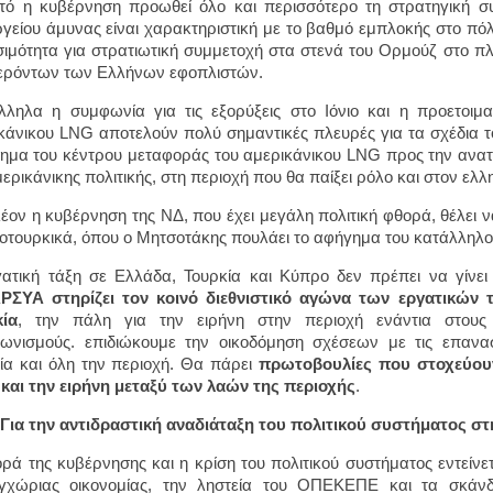
υτό η κυβέρνηση προωθεί όλο και περισσότερο τη στρατηγική 
γείου άμυνας είναι χαρακτηριστική με το βαθμό εμπλοκής στο πόλ
σιμότητα για στρατιωτική συμμετοχή στα στενά του Ορμούζ στο π
ρόντων των Ελλήνων εφοπλιστών.
ληλα η συμφωνία για τις εξορύξεις στο Ιόνιο και η προετοιμ
κάνικου LNG αποτελούν πολύ σημαντικές πλευρές για τα σχέδια του
τημα του κέντρου μεταφοράς του αμερικάνικου LNG προς την ανα
μερικάνικης πολιτικής, στη περιοχή που θα παίξει ρόλο και στον ελ
έον η κυβέρνηση της ΝΔ, που έχει μεγάλη πολιτική φθορά, θέλει 
οτουρκικά, όπου ο Μητσοτάκης πουλάει το αφήγημα του κατάλληλο
ατική τάξη σε Ελλάδα, Τουρκία και Κύπρο δεν πρέπει να γίνει
ΡΣΥΑ στηρίζει τον κοινό διεθνιστικό αγώνα των εργατικών 
ία
, την πάλη για την ειρήνη στην περιοχή ενάντια στους κα
ωνισμούς. επιδιώκουμε την οικοδόμηση σχέσεων με τις επαναστ
ία και όλη την περιοχή. Θα πάρει
πρωτοβουλίες που στοχεύουν 
και την ειρήνη μεταξύ των λαών της περιοχής
.
Για την αντιδραστική αναδιάταξη του πολιτικού συστήματος σ
ρά της κυβέρνησης και η κρίση του πολιτικού συστήματος εντείνετ
εγχώριας οικονομίας, την ληστεία του ΟΠΕΚΕΠΕ και τα σκάν