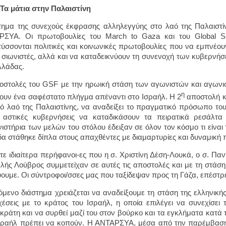
Τα μάτια στην Παλαιστίνη
τημα της συνεχούς έκφρασης αλληλεγγύης στο λαό της Παλαιστίν
ΣΥΑ. Οι πρωτοβουλίες του March to Gaza και του Global Sum
ύσσονται πολιτικές και κοινωνικές πρωτοβουλίες που να εμπνέου
 σιωνιστές, αλλά και να καταδεικνύουν τη συνενοχή των κυβερνή
λλάδας.
οστολές του GSF με την ηρωική στάση των αγωνιστών και αγωνι
η
ουν ένα σαφέστατο πλήγμα απέναντι στο Ισραήλ. Η 2
αποστολή κ
ό λαό της Παλαιστίνης, να αναδείξει το πραγματικό πρόσωπο το
 αστικές κυβερνήσεις να καταδικάσουν τα πειρατικά ρεσάλτα
ιστήρια των μελών του στόλου έδειξαν σε όλον τον κόσμο τι είναι
α στάθηκε δίπλα στους απαχθέντες με διαμαρτυρίες και δυναμική 
τε ιδιαίτερα περήφανοι-ες που η σ. Χριστίνη Δέση-Λουκά, ο σ. Πα
λής Λούβρος συμμετείχαν σε αυτές τις αποστολές και με τη στάση 
ουμε. Οι σύντροφοι/σσες μας που ταξίδεψαν προς τη Γάζα, επέστρ
όμενο διάστημα χρειάζεται να αναδείξουμε τη στάση της ελληνική
χέσεις με το κράτος του Ισραήλ, η οποία επιλέγει να συνεχίσει
κράτη και να συρθεί μαζί του στον βούρκο και τα εγκλήματα κατά 
σραήλ πρέπει να κοπούν. Η ΑΝΤΑΡΣΥΑ, μέσα από την παρέμβαση 