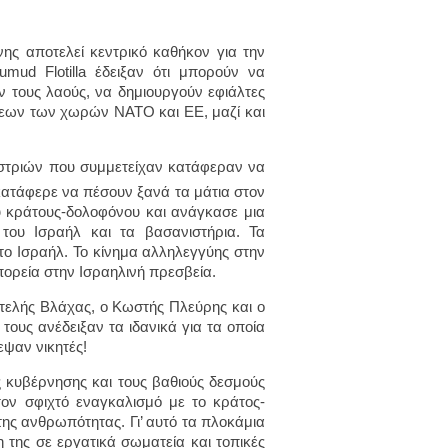
ης αποτελεί κεντρικό καθήκον για την
ud Flotilla έδειξαν ότι μπορούν να
ν τους λαούς, να δημιουργούν εφιάλτες
σεων των χωρών ΝΑΤΟ και ΕΕ, μαζί και
στριών που συμμετείχαν κατάφεραν να
ατάφερε να πέσουν ξανά τα μάτια στον
υ κράτους-δολοφόνου και ανάγκασε μια
 του Ισραήλ και τα βασανιστήρια. Τα
 το Ισραήλ. Το κίνημα αλληλεγγύης στην
πορεία στην Ισραηλινή πρεσβεία.
ντελής Βλάχας, ο Κωστής Πλεύρης και ο
τους ανέδειξαν τα ιδανικά για τα οποία
εψαν νικητές!
ς κυβέρνησης και τους βαθιούς δεσμούς
 τον σφιχτό εναγκαλισμό με το κράτος-
της ανθρωπότητας. Γι’ αυτό τα πλοκάμια
της σε εργατικά σωματεία και τοπικές