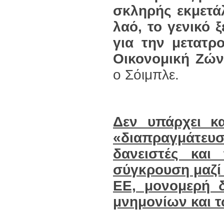
σκληρής εκμετάλ
λαό, το γενικό
για την μετατρ
Οικονομική Ζώ
ο Σόιμπλε.
Δεν υπάρχει κ
«διαπραγμάτευ
δανειστές και
σύγκρουση μαζί 
ΕΕ, μονομερή δ
μνημονίων και 