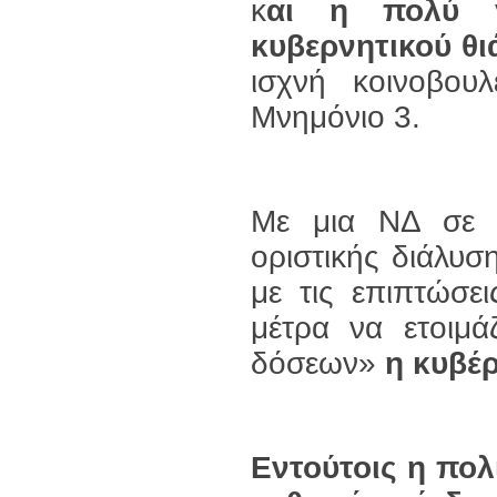
κ
αι η πολύ γ
κυβερνητικού θ
ισχνή κοινοβου
Μνημόνιο 3.
Με μια ΝΔ σε 
οριστικής διάλυσ
με τις επιπτώσε
μέτρα να ετοιμά
δόσεων»
η κυβέρ
Εντούτοις η πολ