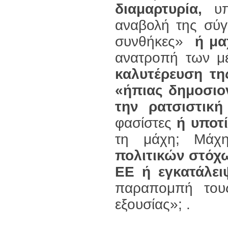
διαμαρτυρία,
υπο
αναβολή της σύγ
συνθήκες»
ή
μα
ανατροπή των μέ
καλυτέρευση τ
«ήπιας δημοσιο
την ρατσιστικ
φασίστες
ή υποτ
τη μάχη; Μάχ
πολιτικών στόχ
ΕΕ ή εγκατάλει
παραπομπή τους
εξουσίας»; .