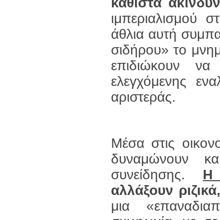
καθιστά ακίνδυ
ιμπεριαλισμού σ
άθλια αυτή συμπα
σιδήρου» το μνη
επιδιώκουν να
ελεγχόμενης εναλ
αριστεράς.
Μέσα στις οικονο
δυναμώνουν και
συνείδησης.
αλλάξουν ριζικά
μια «επαναδια