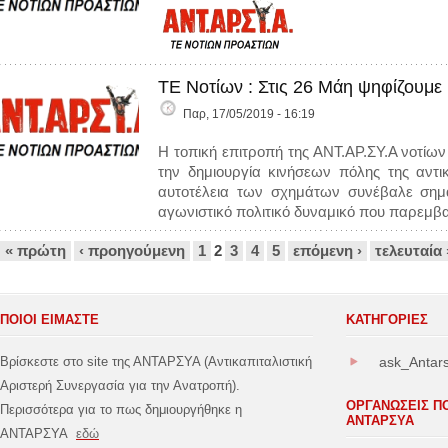
ΤΕ Νοτίων : Στις 26 Μάη ψηφίζουμε 
Παρ, 17/05/2019 - 16:19
Η τοπική επιτροπή της ΑΝΤ.ΑΡ.ΣΥ.Α νοτίων
την δημιουργία κινήσεων πόλης της αντικα
αυτοτέλεια των σχημάτων συνέβαλε σημα
αγωνιστικό πολιτικό δυναμικό που παρεμβαί
Σελίδες
« πρώτη
‹ προηγούμενη
1
2
3
4
5
επόμενη ›
τελευταία 
ΠΟΙΟΙ ΕΙΜΑΣΤΕ
ΚΑΤΗΓΟΡΊΕΣ
Βρίσκεστε στο site της ΑΝΤΑΡΣΥΑ (Αντικαπιταλιστική
ask_Antar
Αριστερή Συνεργασία για την Ανατροπή).
ΟΡΓΑΝΩΣΕΙΣ Π
Περισσότερα για το πως δημιουργήθηκε η
ΑΝΤΑΡΣΥΑ
ΑΝΤΑΡΣΥΑ
εδώ