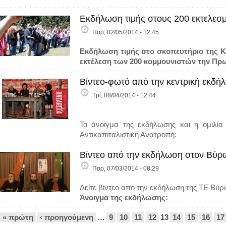
Εκδήλωση τιμής στους 200 εκτελεσμ
Παρ, 02/05/2014 - 12:45
Εκδήλωση τιμής στο σκοπευτήριο της Κ
εκτέλεση των 200 κομμουνιστών την Πρωτ
Βίντεο-φωτό από την κεντρική εκδή
Τρί, 08/04/2014 - 12:44
Το άνοιγμα της εκδήλωσης και η ομιλία
Αντικαπιταλιστική Ανατροπή:
Βίντεο από την εκδήλωση στον Βύρω
Παρ, 07/03/2014 - 08:29
Δείτε βίντεο από την εκδήλωση της ΤΕ Βύρ
Άνοιγμα της εκδήλωσης:
Σελίδες
« πρώτη
‹ προηγούμενη
…
9
10
11
12
13
14
15
16
17