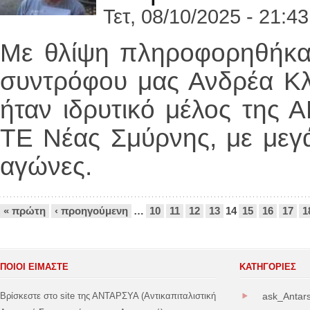
Τετ, 08/10/2025 - 21:43
Με θλίψη πληροφορηθήκαμ
συντρόφου μας Ανδρέα Κλ
ήταν ιδρυτικό μέλος της 
ΤΕ Νέας Σμύρνης, με μεγ
αγώνες.
Σελίδες
« πρώτη
‹ προηγούμενη
…
10
11
12
13
14
15
16
17
1
ΠΟΙΟΙ ΕΙΜΑΣΤΕ
ΚΑΤΗΓΟΡΊΕΣ
Βρίσκεστε στο site της ΑΝΤΑΡΣΥΑ (Αντικαπιταλιστική
ask_Antar