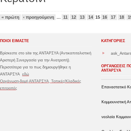
Σελίδες
« πρώτη
‹ προηγούμενη
…
11
12
13
14
15
16
17
18
1
ΠΟΙΟΙ ΕΙΜΑΣΤΕ
ΚΑΤΗΓΟΡΊΕΣ
Βρίσκεστε στο site της ΑΝΤΑΡΣΥΑ (Αντικαπιταλιστική
ask_Antar
Αριστερή Συνεργασία για την Ανατροπή).
ΟΡΓΑΝΩΣΕΙΣ Π
Περισσότερα για το πως δημιουργήθηκε η
ΑΝΤΑΡΣΥΑ
ΑΝΤΑΡΣΥΑ
εδώ
Οργάνωση-δομή ΑΝΤΑΡΣΥΑ, Τοπικές/Κλαδικές
Επαναστατικό Κο
επιτροπές
Κομμουνιστική 
νεολαία Κομμουν