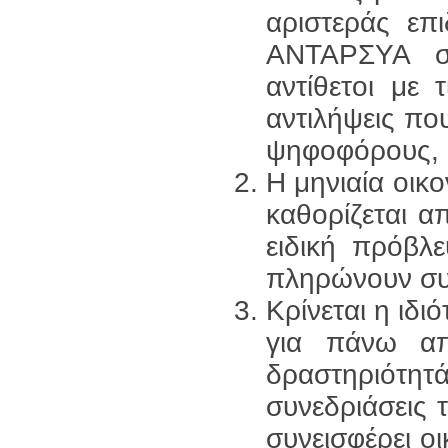
αριστεράς επ
ΑΝΤΑΡΣΥΑ στ
αντίθετοι με 
αντιλήψεις πο
ψηφοφόρους, 
Η μηνιαία οικ
καθορίζεται α
ειδική πρόβλ
πληρώνουν σ
Κρίνεται η ιδ
για πάνω απ
δραστηριότητά
συνεδριάσεις 
συνεισφέρει οι