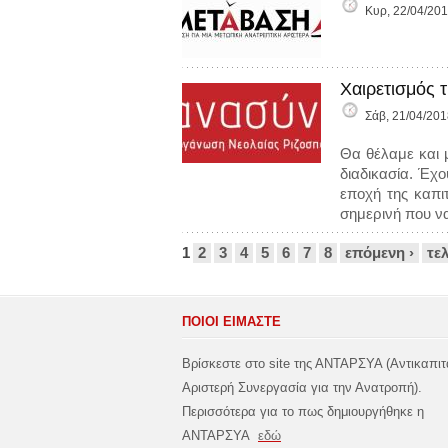
Κυρ, 22/04/201
Χαιρετισμός
Σάβ, 21/04/201
Θα θέλαμε και 
διαδικασία. Έχο
εποχή της καπι
σημερινή που να
Σελίδες
1
2
3
4
5
6
7
8
επόμενη ›
τε
ΠΟΙΟΙ ΕΙΜΑΣΤΕ
Βρίσκεστε στο site της ΑΝΤΑΡΣΥΑ (Αντικαπιτ
Αριστερή Συνεργασία για την Ανατροπή).
Περισσότερα για το πως δημιουργήθηκε η
ΑΝΤΑΡΣΥΑ
εδώ