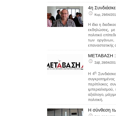
4η Συνδιάσκε
Κυρ, 29/04/201
Η ίδια η διαδικ
εκδηλώσεις, με
πολιτικό επίπεδ
των οργάνων, α
επαναστατικής α
ΜΕΤΑΒΑΣΗ : 
Σάβ, 28/04/201
η
Η 4
Συνδιάσκε
συγκροτημένος 
περίπλοκες συ
ιμπεριαλισμού
αξιόλογο, μάχιμ
πολιτική.
Η σύνθεση τ