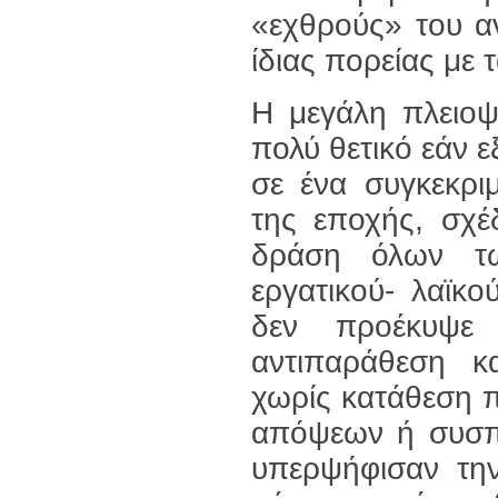
«εχθρούς» του αν
ίδιας πορείας με τ
Η μεγάλη πλειοψ
πολύ θετικό εάν ε
σε ένα συγκεκρι
της εποχής, σχέ
δράση όλων τ
εργατικού- λαϊκ
δεν προέκυψε 
αντιπαράθεση κ
χωρίς κατάθεση 
απόψεων ή συσπ
υπερψήφισαν την