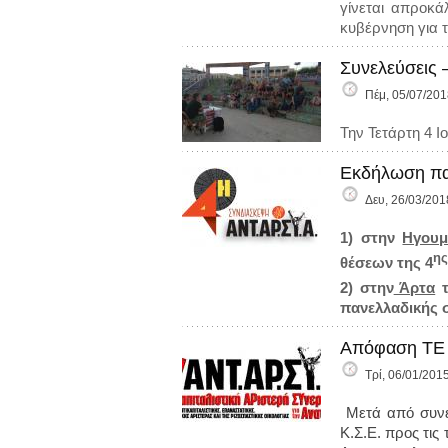
γίνεται απροκάλ
κυβέρνηση για τ
Συνελεύσεις 
Πέμ, 05/07/201
Την Τετάρτη 4 
Εκδήλωση παρ
Δευ, 26/03/201
1) στην
Ηγουμ
ης
θέσεων της 4
2) στην
Άρτα
τ
πανελλαδικής 
Απόφαση ΤΕ 
Τρί, 06/01/2015
Μετά από συνέλ
Κ.Σ.Ε. προς τις