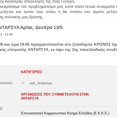
κής Αριστεράς στιςεκλογές της 25ης Γενάρη.
κφράσαμε τον προβληματισμό μας κατά πόσο τέτοια ανοίγματα α
νίζεται και αυτόν που σπάει ή θα σπάσει στο άμεσο μέλλ
ης πολιτικής μας δράσης.
ΝΤΑΡΣΥΑ Άρτας, Δευτέρα 13/5
3 - 15:40
/05 και ώρα 19.00 πραγματοποιείται στο ξενοδοχείο ΚΡΟΝΟΣ π
ικής επιτροπής ΑΝΤΑΡΣΥΑ, εν όψει της 2ης πανελλαδικής συνδ
ΚΑΤΗΓΟΡΊΕΣ
αλιστική
ask_Antarsya
ΟΡΓΑΝΩΣΕΙΣ ΠΟΥ ΣΥΜΜΕΤΕΧΟΥΝ ΣΤΗΝ
ΑΝΤΑΡΣΥΑ
ές
Επαναστατικό Κομμουνιστικό Κίνημα Ελλάδας (Ε.Κ.Κ.Ε.)