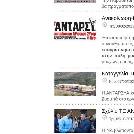
Την Παρασκευή 
θα πραγματοποι
Ανακοίνωση-
Τετ, 08/02/2023
Έτσι και τώρα 
συνανθρώπους 
επαγρύπνηση κ
στην πόλη μα
ρούχων, ορούς, 
Καταγγελία Τ
Κυρ, 07/06/202
Η ΑΝΤΑΡΣΥΑ κατ
Ζορμπά στο εργ
Σχόλιο ΤΕ ΑΝ
Τρί, 09/10/2018
Η ΝΔ βλέποντας