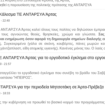
21 Απρίλη στο Ξενοδοχείο Κρόνος της Άρτας
ηθεί η παρουσίαση της πολιτικής πρότασης της ΑΝΤΑΡΣΥΑ
Κάλεσμα ΤΕ ΑΝΤΑΡΣΥΑ Άρτας
 - 22:40
η ΑΝΤ.ΑΡ.ΣΥ.Α Άρτας καλεί όλους τους πολίτες να δηλώσουν έμπρακ
τους αγνοώντας θεούς, θρησκείες, χρώμα και γλώσσα.
Σας 
αι ενημέρωση όσον αφορά τη δημιουργία σημείων διαλογής 
ς
. Συγκεκριμένα (γάλα σε σκόνη, κουβέρτες, πάνες μωρών και
χάντζαπλαστ, είδη ατομικής υγιεινής). Κανένας μόνος του. Ο λαός 
Ε ΑΝΤΑΡΣΥΑ Άρτας για το εργοδοτικό έγκλημα στο εργοσ
0 - 21:57
αγγέλλει το εργοδοτικό έγκλημα που συνέβη το βράδυ του Σαββ
οστάσιο "ΗΠΕΙΡΟΣ".
ΤΑΡΣΥΑ για την περιοδεία Μητσοτάκη σε Άρτα-Πρέβεζα
 - 18:33
 την κυβέρνηση να προωθεί το βασικό κορμό του προγράμματος τη