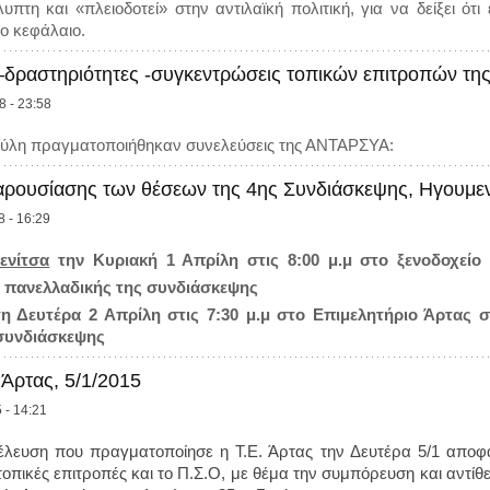
υπτη και «πλειοδοτεί» στην αντιλαϊκή πολιτική, για να δείξει ότι
ο κεφάλαιο.
–δραστηριότητες -συγκεντρώσεις τοπικών επιτροπών τ
8 - 23:58
Ιούλη πραγματοποιήθηκαν συνελεύσεις της ΑΝΤΑΡΣΥΑ:
ουσίασης των θέσεων της 4ης Συνδιάσκεψης, Ηγουμεν
8 - 16:29
ενίτσα
την Κυριακή 1 Απρίλη στις 8:00 μ.μ στ
o
ξενοδοχείο
πανελλαδικής της συνδιάσκεψης
η Δευτέρα 2 Απρίλη στις 7:30 μ.μ στο Επιμελητήριο Άρτας
συνδιάσκεψης
Άρτας, 5/1/2015
 - 14:21
ευση που πραγματοποίησε η Τ.Ε. Άρτας την Δευτέρα 5/1 αποφά
 τοπικές επιτροπές και το Π.Σ.Ο, με θέμα την συμπόρευση και αντίθ