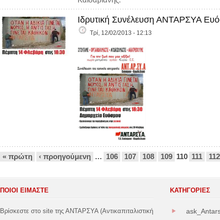
Ιδρυτική Συνέλευση ΑΝΤΑΡΣΥΑ Ευό
Τρί, 12/02/2013 - 12:13
Σελίδες
« πρώτη
‹ προηγούμενη
…
106
107
108
109
110
111
112
ΠΟΙΟΙ ΕΙΜΑΣΤΕ
ΚΑΤΗΓΟΡΊΕΣ
Βρίσκεστε στο site της ΑΝΤΑΡΣΥΑ (Αντικαπιταλιστική
ask_Antar