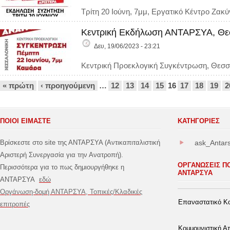
Τρίτη 20 Ιούνη, 7μμ, Εργατικό Κέντρο Ζακ
Κεντρική Εκδήλωση ΑΝΤΑΡΣΥΑ, Θεσ
Δευ, 19/06/2023 - 23:21
Κεντρική Προεκλογική Συγκέντρωση, Θεσσ
Σελίδες
« πρώτη
‹ προηγούμενη
…
12
13
14
15
16
17
18
19
2
ΠΟΙΟΙ ΕΙΜΑΣΤΕ
ΚΑΤΗΓΟΡΊΕΣ
Βρίσκεστε στο site της ΑΝΤΑΡΣΥΑ (Αντικαπιταλιστική
ask_Antar
Αριστερή Συνεργασία για την Ανατροπή).
ΟΡΓΑΝΩΣΕΙΣ Π
Περισσότερα για το πως δημιουργήθηκε η
ΑΝΤΑΡΣΥΑ
ΑΝΤΑΡΣΥΑ
εδώ
Οργάνωση-δομή ΑΝΤΑΡΣΥΑ, Τοπικές/Κλαδικές
Επαναστατικό Κο
επιτροπές
Κομμουνιστική 