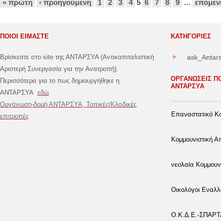
Σελίδες
« πρώτη
‹ προηγούμενη
1
2
3
4
5
6
7
8
9
…
επόμεν
ΠΟΙΟΙ ΕΙΜΑΣΤΕ
ΚΑΤΗΓΟΡΊΕΣ
Βρίσκεστε στο site της ΑΝΤΑΡΣΥΑ (Αντικαπιταλιστική
ask_Antar
Αριστερή Συνεργασία για την Ανατροπή).
ΟΡΓΑΝΩΣΕΙΣ Π
Περισσότερα για το πως δημιουργήθηκε η
ΑΝΤΑΡΣΥΑ
ΑΝΤΑΡΣΥΑ
εδώ
Οργάνωση-δομή ΑΝΤΑΡΣΥΑ, Τοπικές/Κλαδικές
Επαναστατικό Κο
επιτροπές
Κομμουνιστική 
νεολαία Κομμουν
Οικολόγοι Εναλλ
Ο.Κ.Δ.Ε.-ΣΠΑΡ