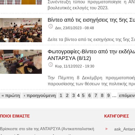
Συνέντευξη τύπου πραγματοποίησε η ΑΝΤΑ
βουλευτικές εκλογές του 2023.
Βίντεο από τις εισηγήσεις της 5ης 
Δευ, 23/01/2023 - 08:48
Δείτε τα βίντεο από τις εισηγήσεις της 5η
Φωτογραφίες-Βίντεο από την εκδήλ
ΑΝΤΑΡΣΥΑ (8/12)
Κυρ, 11/12/2022 - 19:30
Την Πέμπτη 8 Δεκέμβρη πραγματοποιή
παρουσίασης των θέσεων της πολιτικής πρ
Σελίδες
« πρώτη
‹ προηγούμενη
1
2
3
4
5
6
7
8
9
…
επόμεν
ΠΟΙΟΙ ΕΙΜΑΣΤΕ
ΚΑΤΗΓΟΡΊΕΣ
Βρίσκεστε στο site της ΑΝΤΑΡΣΥΑ (Αντικαπιταλιστική
ask_Antar