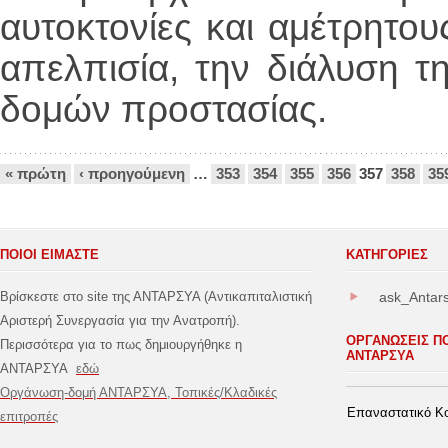
αυτοκτονίες και αμέτρητου
απελπισία, την διάλυση τ
δομών προστασίας.
Σελίδες
« πρώτη
‹ προηγούμενη
…
353
354
355
356
357
358
35
ΠΟΙΟΙ ΕΙΜΑΣΤΕ
ΚΑΤΗΓΟΡΊΕΣ
Βρίσκεστε στο site της ΑΝΤΑΡΣΥΑ (Αντικαπιταλιστική
ask_Antar
Αριστερή Συνεργασία για την Ανατροπή).
ΟΡΓΑΝΩΣΕΙΣ Π
Περισσότερα για το πως δημιουργήθηκε η
ΑΝΤΑΡΣΥΑ
ΑΝΤΑΡΣΥΑ
εδώ
Οργάνωση-δομή ΑΝΤΑΡΣΥΑ, Τοπικές/Κλαδικές
Επαναστατικό Κο
επιτροπές