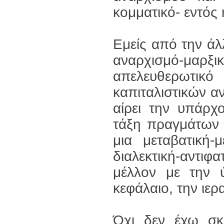
κομματικό- εντός
Εμείς από την άλ
αναρχισμό-μα
απελευθερωτι
καπιταλιστικών α
αίρει την υπάρχ
τάξη πραγμάτων 
μια μεταβατική-
διαλεκτική-αντι
μέλλον με την 
κεφάλαιο, την ιερ
Όχι δεν έχω σκ