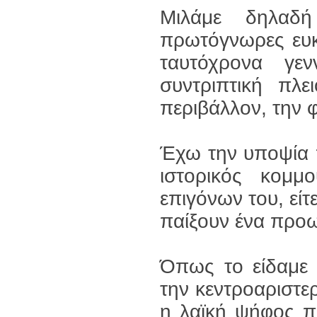
Μιλάμε δηλαδή
πρωτόγνωρες ευκ
ταυτόχρονα γεν
συντριπτική πλ
περιβάλλον, την φ
Έχω την υποψία 
ιστορικός κομμ
επιγόνων του, εί
παίξουν ένα προ
Όπως το είδαμε κ
την κεντροαριστερ
η λαϊκή ψήφος π