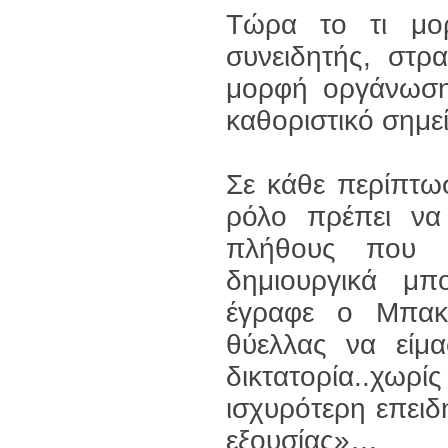
Τώρα το τι μο
συνειδητής, στρ
μορφή οργάνωσης
καθοριστικό σημεί
Σε κάθε περίπτω
ρόλο πρέπει να
πλήθους που εξ
δημιουργικά μπ
έγραφε ο Μπακο
θύελλας να είμα
δικτατορία..χω
ισχυρότερη επειδή
εξουσίας»…