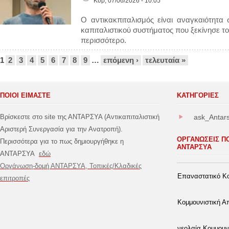
Κυρ, 07/06/2026 - 10:05
Ο αντικακπιταλισμός είναι αναγκαιότητα
καπιταλιστικού συστήματος που ξεκίνησε το
περισσότερο.
Σελίδες
1
2
3
4
5
6
7
8
9
…
επόμενη ›
τελευταία »
ΠΟΙΟΙ ΕΙΜΑΣΤΕ
ΚΑΤΗΓΟΡΊΕΣ
Βρίσκεστε στο site της ΑΝΤΑΡΣΥΑ (Αντικαπιταλιστική
ask_Antar
Αριστερή Συνεργασία για την Ανατροπή).
ΟΡΓΑΝΩΣΕΙΣ Π
Περισσότερα για το πως δημιουργήθηκε η
ΑΝΤΑΡΣΥΑ
ΑΝΤΑΡΣΥΑ
εδώ
Οργάνωση-δομή ΑΝΤΑΡΣΥΑ, Τοπικές/Κλαδικές
Επαναστατικό Κο
επιτροπές
Κομμουνιστική 
νεολαία Κομμουν