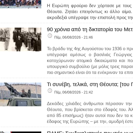
Η Ευρώπη φρούριο δεν χόρτασε με τους
Θέουτα. Ζητάει επειγόντως κι άλλο αίμ
ακροδεξιά υπέγραψε την επιστολή προς τη
90 χρόνια από τη δικτατορία του Μ
Πέμ, 06/08/2026 - 21:46
Το βράδυ της 4ης Αυγούστου του 1936 ο π
υπέγραψε αμέσως ο βασιλιάς Γεώργιος
κατοχύρωναν ατομικά δικαιώματα και πολι
υπουργικό συμβούλιο (με μόλις τρεις παραι
πιο σημαντικό είναι ότι τα ενέκριναν τα επ
Τι συνέβη, τελικά, στη Θέουτα; [το
Πέμ, 06/08/2026 - 21:42
Δεκάδες χιλιάδες άνθρωποι πέρασαν την
Θέουτα, που βρίσκεται στο έδαφός του. 
από 85 επισήμως) ήταν αυτοί που δεν τα 
έδαφος της Ευρώπης – με την, αμυδρή έστω