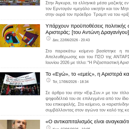
Στην Άγκυρα, τα ελληνικά μέσα μαζικής ε
τον Ερντογάν «μεγάλο νικητή» και τον Μη
στην ουρά τον πρόεδρο Τραμπ να του «ρίξει
Υπάρχουν προϋποθέσεις πολιτικής σ
Αριστεράς; [του Αντώνη Δραγανίγου]
Δευ, 22/06/2026 - 20:43
Στο παρακάτω κείμενο βασίστηκε η πα
Απελευθέρωσης και του ΠΣΟ της ΑΝΤΑΡΣΥ
Ιουνίου 2026 με τίτλο: “Η Ριζοσπαστική Αρι
Το «Εγώ», το «εμείς», η Αριστερά κα
Τετ, 17/06/2026 - 18:34
Σε άρθρο του στην «Εφ.Συν.» με τον τίτλ
ψηφοδέλτιά του σε επιλεγμένα από τον ίδι
του επικεφαλής. Στο κείμενο, οι «αριστίνδ
συμβάλλοντας στον αγώνα τον καλό της κ
«Ο αντικαπιταλισμός είναι αναγκαιό