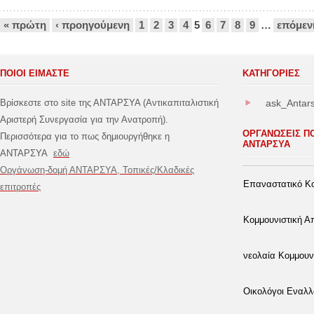
Σελίδες
« πρώτη
‹ προηγούμενη
1
2
3
4
5
6
7
8
9
…
επόμεν
ΠΟΙΟΙ ΕΙΜΑΣΤΕ
ΚΑΤΗΓΟΡΊΕΣ
Βρίσκεστε στο site της ΑΝΤΑΡΣΥΑ (Αντικαπιταλιστική
ask_Antar
Αριστερή Συνεργασία για την Ανατροπή).
ΟΡΓΑΝΩΣΕΙΣ Π
Περισσότερα για το πως δημιουργήθηκε η
ΑΝΤΑΡΣΥΑ
ΑΝΤΑΡΣΥΑ
εδώ
Οργάνωση-δομή ΑΝΤΑΡΣΥΑ, Τοπικές/Κλαδικές
Επαναστατικό Κο
επιτροπές
Κομμουνιστική 
νεολαία Κομμουν
Οικολόγοι Εναλλ