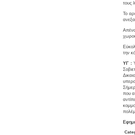
τους 
Το αρ
ανεξα
Απένα
χωρού
Εύκολ
την 
ΥΓ :
Υ
Σοβιε
Δικαι
υπερα
Σήμερ
που α
αντίπ
κομμο
πολέ
Εφημ
Cate