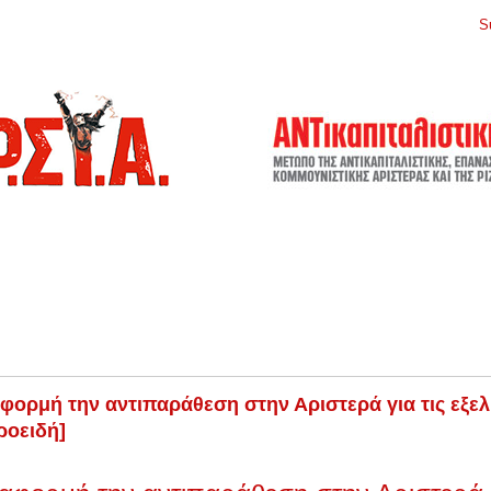
S
φορμή την αντιπαράθεση στην Αριστερά για τις εξελί
οειδή]