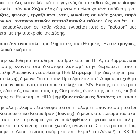
ριά του. Λες και δε λέει κάτι το γεγονός ότι το καθεστώς γκρεμίστη
ωσία, Ιράν και Χεζμπολάχ έκριναν ότι είναι χαμένη υπόθεση η στ
άξεις, φτωχοί, εργαζόμενοι, νέοι, γυναίκες σε κάθε χώρα, π
ών και ανταγωνιστικών καπιταλιστικών πόλων
. Λες και δεν υ
, εκμετάλλευση σε κάθε χώρα, εννοείται ποτέ σε “καθαρή” μο
ζεται με την υποκρισία της Δύσης.
υτά δεν είναι απλά προβληματικές τοποθετήσεις. Έχουν
τραγικές
α λαϊκά κινήματα.
την εισβολή και κατάληψη του Ιράκ από τις ΗΠΑ, το Κομμουνιστ
στασης ενάντια στο δικτάτορα Σαντάμ” στην διορισμένη από
φαλής Αμερικανό γκαουλάιτερ Πολ
Μπρέμερ
! Την ίδια, στιγμή, μ
(στελέχη), δήλωνε “πίστη στον Πρόεδρο Σαντάμ”. Αμφότεροι χάθη
ου σουνιτικού αντάρτικου που κατέληξε σε ISIS. Επίσης, στο όνομ
ης εδαφικής ακεραιότητας της Ουκρανίας έναντι της ρωσικής εισβολ
εράς σε Ευρώπη και ΗΠΑ
ψηφίζουν πολεμικές δαπάνες
και απαι
ην άλλη πλευρά : Στο όνομα του ότι η Ισλαμική Επανάσταση του Ιρ
ο Κομμουνιστικό Κόμμα Ιράν (Τουντέχ), δήλωσε στο πλευρό του σκο
 από την παρανομία, για να συλληφθούν η ηγεσία και τα μέλη το
ατέα του Κυανούρι και σε χιλιάδες αγωνιστές. Στο όνομα ότι η Το
ι με τη Δύση (σωστό, ακόμη και επί Κεμάλ και Λένιν !) το ΚΚ Το