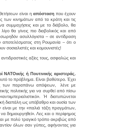
ετήσεων είναι η
απόσταση
που έχουν
ας των κινημάτων από τα κράτη και τις
να συμμαχήσεις και με το διάβολο, θα
 λίγο θα γίνεις πιο διαβολικός και από
ε σωρηδόν ασυλλόγιστα – σε αντίδραση
ύ αποτελέσματος στη Ρουμανία – ότι ο
ουν σοσιαλιστές και κομουνιστές!
αντιδραστικές αξίες τους, ασφαλώς και
ρί ΝΑΤΟικής ή Πουτινικής αριστεράς.
αυτό το πρόβλημα. Είναι βαθύτερο. Έχει
σώτες των παραπάνω απόψεων, λένε με
στικής πολιτικής για να συρθεί από πίσω
«αντιιμπεριαλιστικό». Ή διατυπώνεται
ξική διαπάλη ως υπόβαθρο και ουσία των
ν είναι με την «παλιά τάξη πραγμάτων,
να δημιουργηθεί». Λες και ο περίφημος
ται με πολύ τραγικό τρόπο ακριβώς από
εναντίον όλων σαν γύπες, αφήνοντας για