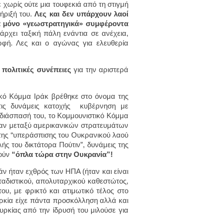
κε χωρίς ούτε μια τουφεκιά από τη στιγμή
ήριξή του.
Λες και δεν υπάρχουν λαοί
αρά μόνο «γεωστρατηγικά» συμφέροντα
πάρχει ταξική πάλη ενάντια σε ανέχεια,
ρφή. Λες και ο αγώνας για ελευθερία
 πολιτικές συνέπειες
για την αριστερά
ικό Κόμμα Ιράκ βρέθηκε στο όνομα της
 τις δυνάμεις κατοχής κυβέρνηση με
ια διάσπασή του, το Κομμουνιστικό Κόμμα
καν μεταξύ αμερικανικών στρατευμάτων
α της “υπεράσπισης του Ουκρανικού λαού
ής του δικτάτορα Πούτιν”, δυνάμεις της
τούν
“όπλα τώρα στην Ουκρανία”!
άν ήταν εχθρός των ΗΠΑ (ήταν και είναι
ταδιστικού, απολυταρχικού καθεστώτος,
υ, με φρικτό και ατιμωτικό τέλος στο
υρκία είχε πάντα προσκόλληση αλλά και
υρκίας από την ίδρυσή του μιλούσε για