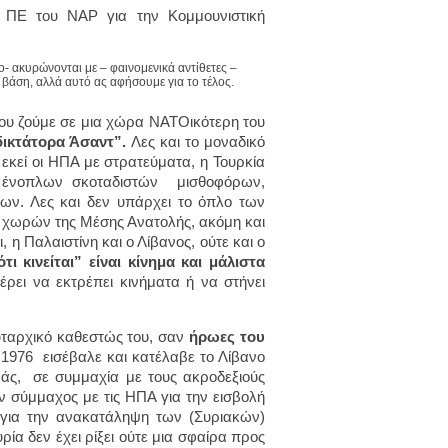
 ΠΕ του ΝΑΡ για την Κομμουνιστική
- ακυρώνονται με – φαινομενικά αντίθετες –
νή βάση, αλλά αυτό ας αφήσουμε για το τέλος.
 που ζούμε σε μια χώρα ΝΑΤΟικότερη του
δικτάτορα Άσαντ”.
Λες και το μοναδικό
εκεί οι ΗΠΑ με στρατεύματα, η Τουρκία
ς ένοπλων σκοταδιστών μισθοφόρων,
ν. Λες και δεν υπάρχει το όπλο των
 χωρών της Μέσης Ανατολής, ακόμη και
η Παλαιστίνη και ο Λίβανος, ούτε και ο
ότι κινείται” είναι κίνημα και μάλιστα
έρει να εκτρέπει κινήματα ή να στήνει
λυταρχικό καθεστώς του, σαν
ήρωες του
ο 1976 εισέβαλε και κατέλαβε το Λίβανο
εράς, σε συμμαχία με τους ακροδεξιούς
αν σύμμαχος με τις ΗΠΑ για την εισβολή
η για την ανακατάληψη των (Συριακών)
ία δεν έχει ρίξει ούτε μια σφαίρα προς