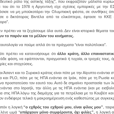
δευτικό ρόλο της αστικής τάξης”, που εκφραζόταν μάλιστα κυρίω
 του ότι το 1978 η Αργεντινή είχε σχέσεις εμπορικές με την ΕΣ
σισε να μη μποϋκοτάρει την Ολυμπιακή φιέστα, σε συνθήκες όπ
σε ο δικτάτορας Βιντέλα από τα ελικόπτερα, έφτασε το ΚΚΕ 
τορα”.
εν πρέπει να τα ξεχάσουμε όλα αυτά. Δεν είναι ιστορικά θέματα 
υν το παρόν και το μέλλον του κινήματος.
 ταυτολογία να πούμε απλά ότι τα πράγματα “είναι πολύπλοκα”.
 ότι πρέπει να κατανοήσουμε ότι
άλλο κράτη, άλλο επαναστατικ
τάδε φάση, να εφάπτονται, πραγματικά ή τυχαία, οι τροχιές τους, 
ρίες και στοχεύσεις.
οι Άσαντ και το Συριακό κράτος είναι πότε με την Αίγυπτο ενάντια σ
ο και PLO, πότε με τις ΗΠΑ ενάντια σε Ιράκ, πότε με τη Ρωσία και
 να προστατεύσει τον εαυτό του. Αυτό δε σημαίνει προστασία των 
ενάντια στο Ισραήλ, την άλλη με τις ΗΠΑ ενάντια (και με εισβο
ια στις ΗΠΑ λόγω της διαμάχης για τα πετρέλαια με το Κουβέιτ κα
 τον ενδιέφερε τελικά η μακροημέρευση ενός καθεστώτος με συγκεκ
ιπόν η λογική
“ο εχθρός του εχθρού μου, είναι φίλος μου”
, ταιρ
λένε ωμά “
υπάρχουν μόνο συμφέροντα, όχι φιλίες”,
η λογική α