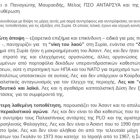
ει ο Παναγιώτης Μαυροειδής, Μέλος ΠΣΟ ΑΝΤΑΡΣΥΑ και της
ευθέρωση
ουθούμε με θλίψη τις μέρες αυτές μια σειρά συντρόφους και συντρόφισσες να αυτο
ες τοποθετήσεις για τις εξελίξεις στη Συρία. Οι οποίες τελικά, έχουν και ισχυρή κοι
ώτη άποψη
– εξαιρετικά επιζήμια και επικίνδυνη – ειδικά για μας
-, πανηγυρίζει για τη
“νίκη του λαού”
στη Συρία, ενάντια στο
“
μα στη Συρία ήταν η μακροημέρευση του Άσαντ. Λες και δεν ήταν 
ο στρατό της και ελεγχόμενες οργανώσεις, άλλες οργανώσει
μένων από πορτοφόλια δεκάδων υπεραντιδραστικών καθεστώτω
εων, ούτε η στρατηγική των ΗΠΑ και του ΝΑΤΟ για τεμαχισμό των
πολύτως υποτακτικών σε αυτούς. Λες και δεν υπάρχουν οι Κούρδοι, 
ιαλιστικός ανταγωνισμός για τον έλεγχο της περιοχής.
Λες και “
ευτικό και λαϊκό.
Λες και η αγαθιάρα καπιταλιστική Δύση δεν ξ
τάσεις για τα συμφέροντά της.
ύτερη λαθεμένη τοποθέτηση
, παρουσιάζει τον Άσαντ και το απο
μπεριαλιστικού αγώνα
. Λες και δεν είναι το ίδιο καθεστώς που τ
α συντρίψει τους Παλαιστίνιους αντάρτες της PLO και της αριστ
σραηλινούς Φαλαγγίτες. Λες και δεν είναι ο Άσαντ που το 1990 ήτ
στο Ιράκ. Λες και δεν είναι αλήθεια ότι από την τελευταία μάχ
των του Γκολάν το 1973 που κατείχε το Ισραήλ από το 1967, η Συρ