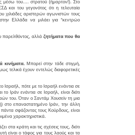
ς μέσω του…. στρατού (ήμαρτον!). Στο
ΣΔ και του γεγονότος ότι η τελευταία
ου χιλιάδες αριστερών αγωνιστών τους
στην Ελλάδα να μιλάει για “κεντρώο
του παρελθόντος, αλλά
ζητήματα που θα
ά κινήματα.
Μπορεί στην τάδε στιγμή,
όμως τελικά έχουν εντελώς διαφορετικές
το Ισραήλ, πότε με το Ισραήλ ενάντια σε
 το Ιράν ενάντια σε Ισραήλ, είναι διότι
λαών του. Όταν ο Σαντάμ Χουσείν τη μια
λή) στο επαναστατημένο Ιράν, την άλλη
ι πάντα σφάζοντας τους Κούρδους, είναι
ριμένα χαρακτηριστικά.
ιάζει στα κράτη και τις σχέσεις τους, διότι
υτή είναι ο τάφος για τους λαούς και τα