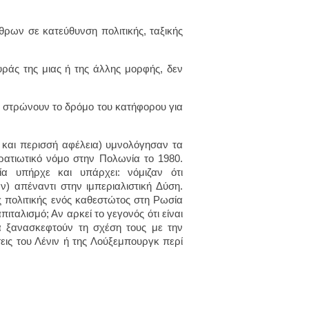
θρων σε κατεύθυνση πολιτικής, ταξικής
ράς της μιας ή της άλλης μορφής, δεν
που στρώνουν το δρόμο του κατήφορου για
 και περισσή αφέλεια) υμνολόγησαν τα
ρατιωτικό νόμο στην Πολωνία το 1980.
γία υπήρχε και υπάρχει: νόμιζαν ότι
) απέναντι στην ιμπεριαλιστική Δύση.
ς πολιτικής ενός καθεστώτος στη Ρωσία
ιταλισμό; Αν αρκεί το γεγονός ότι είναι
α ξανασκεφτούν τη σχέση τους με την
σεις του Λένιν ή της Λούξεμπουργκ περί