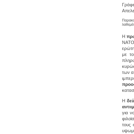
Γράφ
Απελ
Παρακολ
λαθεμέν
Η
πρ
ΝΑΤΟ 
ερώτη
με τ
πληρω
κυρώσ
των α
ιμπερ
προοδ
κατασ
Η
δε
αντιι
για ν
φιλοϊ
τους 
υψωμά