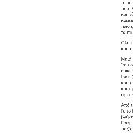
τη με
που Ρ
και τ
κρατ
πείνα
ταυτί
Όλα α
και τ
Μετά 
“αντί
επικε
Ιράκ 
και τ
και τ
αριστ
Από τ
!), τ
βγήκε
Γραμμ
παζάρ