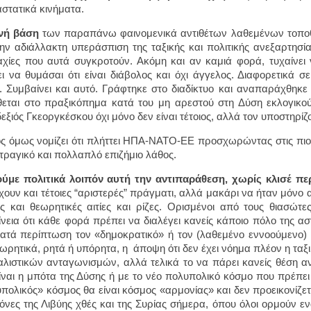
στατικά κινήματα.
ινή βάση
των παραπάνω φαινομενικά αντιθέτων λαθεμένων τοποθ
ην αδιάλλακτη υπεράσπιση της ταξικής και πολιτικής ανεξαρτησί
χίες που αυτά συγκροτούν. Ακόμη και αν καμιά φορά, τυχαίνει 
ι να θυμάσαι ότι είναι διάβολος και όχι άγγελος. Διαφορετικά σε
. Συμβαίνει και αυτό. Γράφτηκε στο διαδίκτυο και αναπαράχθηκ
θεται στο πραξικόπημα κατά του μη αρεστού στη Δύση εκλογικο
εξιός Γκεοργκέσκου όχι μόνο δεν είναι τέτοιος, αλλά τον υποστηρίζ
ς όμως νομίζει ότι πλήττει ΗΠΑ-ΝΑΤΟ-ΕΕ προσχωρώντας στις πιο 
 τραγικό και πολλαπλό επιζήμιο λάθος.
ύμε πολιτικά λοιπόν αυτή την αντιπαράθεση, χωρίς κλισέ πε
ουν και τέτοιες “αριστερές” πράγματι, αλλά μακάρι να ήταν μόνο 
ές και θεωρητικές αιτίες και ρίζες. Ορισμένοι από τους θια
ρίνεια ότι κάθε φορά πρέπει να διαλέγει κανείς κάποιο πόλο της α
κατά περίπτωση τον «δημοκρατικό» ή τον (λαθεμένο εννοούμενο) 
εωρητικά, ρητά ή υπόρητα, η άποψη ότι δεν έχει νόημα πλέον η τα
αλιστικών ανταγωνισμών, αλλά τελικά το να πάρει κανείς θέση α
ίναι η μπότα της Δύσης ή με το νέο πολυπολικό κόσμο που πρέπει 
πολικός» κόσμος θα είναι κόσμος «αρμονίας» και δεν προεικονίζε
ικόνες της Λιβύης χθές και της Συρίας σήμερα, όπου όλοι ορμούν 