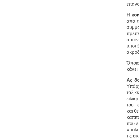
επανα
Η
κο
από τ
συμμα
πρέπε
αυτόν
υποτί
ακροδ
Όποιο
κάνει
Ας δο
Υπάρχ
ταξικ
ειλικ
του, 
και θ
καπιτ
που ε
«πολυ
τις ε