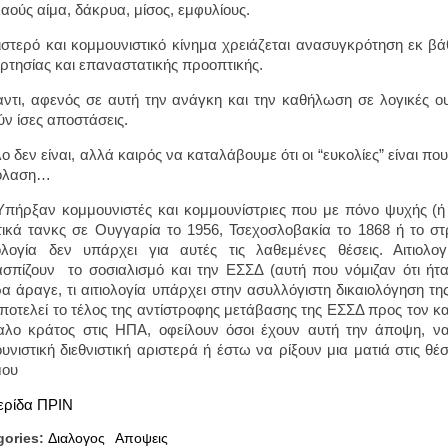
λαούς αίμα, δάκρυα, μίσος, εμφυλίους.
ιστερό και κομμουνιστικό κίνημα χρειάζεται ανασυγκρότηση εκ βά
ρτησίας και επαναστατικής προοπτικής.
ντι, αφενός σε αυτή την ανάγκη και την καθήλωση σε λογικές ου
ν ίσες αποστάσεις.
ο δεν είναι, αλλά καιρός να καταλάβουμε ότι οι “ευκολίες” είναι 
κόλαση…
πήρξαν κομμουνιστές και κομμουνίστριες που με πόνο ψυχής (ή
τικά τανκς σε Ουγγαρία το 1956, Τσεχοσλοβακία το 1868 ή το στ
ολογία δεν υπάρχει για αυτές τις λαθεμένες θέσεις. Αιτιολο
σπίζουν το σοσιαλισμό και την ΕΣΣΔ (αυτή που νόμιζαν ότι ήταν
α άραγε, τι αιτιολογία υπάρχει στην ασυλλόγιστη δικαιολόγηση τη
ποτελεί το τέλος της αντίστροφης μετάβασης της ΕΣΣΔ προς τον καπ
αλο κράτος στις ΗΠΑ, οφείλουν όσοι έχουν αυτή την άποψη, ν
υνιστική διεθνιστική αριστερά ή έστω να ρίξουν μια ματιά στις θέ
μου
ερίδα ΠΡΙΝ
gories:
Διαλογος
Αποψεις