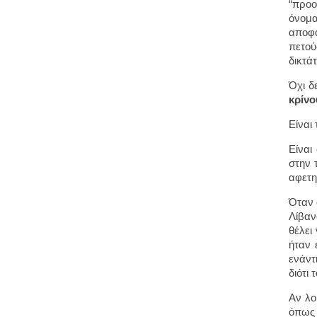
“προο
όνομα
αποφά
πετού
δικτά
Όχι δ
κρίνο
Είναι
Είναι
στην 
αφετη
Όταν 
Λίβαν
θέλει
ήταν 
ενάντ
διότι
Αν λο
όπως 