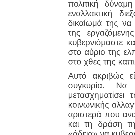
πολιτική δύναμ
εναλλακτική διε
δικαίωμά της να
της εργαζόμενη
κυβερνιόμαστε κα
στο αύριο της ελπ
στο χθες της καπ
Αυτό ακριβώς εί
συγκυρία. Να
μετασχηματίσει 
κοινωνικής αλλαγ
αριστερά που αν
και τη δράση τ
«άδεια» να κυβερν