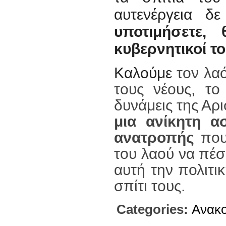
αυτενέργεια δ
υποτιμήσετε,
κυβερνητικοί τ
Καλούμε
τον λα
τους νέους, το
δυνάμεις της Αρ
μια ανίκητη α
ανατροπής
που
του λαού να πέσε
αυτή την πολιτι
σπίτι τους.
Categories:
Ανακο