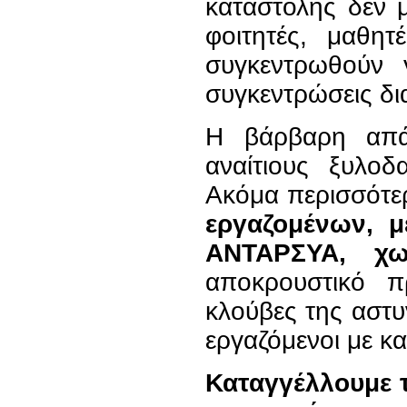
καταστολής δεν 
φοιτητές, μαθητ
συγκεντρωθούν 
συγκεντρώσεις δια
Η βάρβαρη απά
αναίτιους ξυλοδ
Ακόμα περισσότ
εργαζομένων, μ
ΑΝΤΑΡΣΥΑ, χω
αποκρουστικό π
κλούβες της αστυ
εργαζόμενοι με κα
Καταγγέλλουμε 