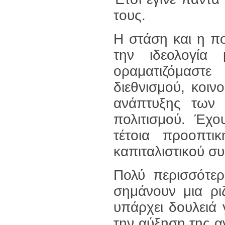
τους.
Η στάση και η πο
την ιδεολογία 
οραματιζόμαστε
διεθνισμού, κοι
ανάπτυξης των 
πολιτισμού. Έχο
τέτοια προοπτι
καπιταλιστικού σ
Πολύ περισσότερο
σημάνουν μια ρι
υπάρχει δουλειά γ
την αύξηση της α