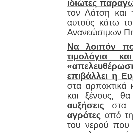
ιδιώτες παραγ
τον Λάτση και 
αυτούς κάτω του
Ανανεώσιμων Πη
Να λοιπόν πο
τιμολόγια κ
«απελευθέρω
επιβάλλει η 
στα αρπακτικά κ
και ξένους, θ
αυξήσεις
στα τ
αγρότες
από τη
του νερού που 