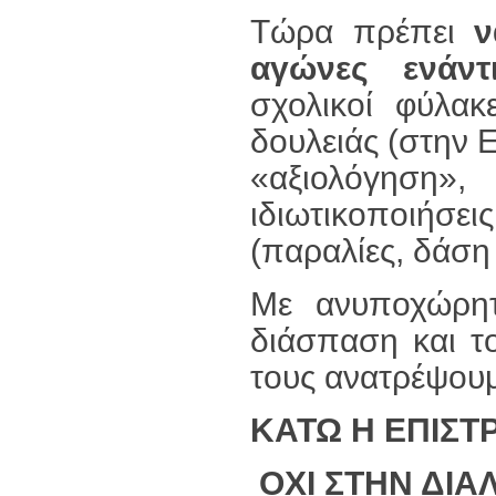
Τώρα πρέπει
ν
αγώνες ενάντ
σχολικοί φύλακ
δουλειάς (στην Ε
«αξιολόγηση»
ιδιωτικοποιήσε
(παραλίες, δάση
Με ανυποχώρητ
διάσπαση και τ
τους ανατρέψουμ
ΚΑΤΩ Η ΕΠΙΣΤ
ΟΧΙ ΣΤΗΝ ΔΙΑ