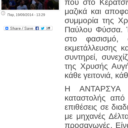
που στο Κερατσί
μαζικά και αποφα
Παρ, 19/09/2014 - 13:29
συμμορία της Χρ
Παύλου Φύσσα. Έ
στο φασισμό, 
εκμετάλλευσης κ
συντηρεί, συνεχί
της Χρυσής Αυγή
κάθε γειτονιά, κά
Η ΑΝΤΑΡΣΥΑ κα
καταστολής από 
επιθέσεις σε δια
με μηχανές Δέλτ
προσαγωγές. Είνα