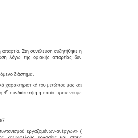
 απαρτία. Στη συνέλευση συζητήθηκε η
υση λόγω της οριακής απαρτίας δεν
πόμενο διάστημα.
ά χαρακτηριστικά του μετώπου μας και
η
η 4
συνδιάσκεψη η οποία προτείνουμε
0/7
 συντονισμού εργαζομένων-ανέργων» (
ης κοινωφελούς εργασίας και στους