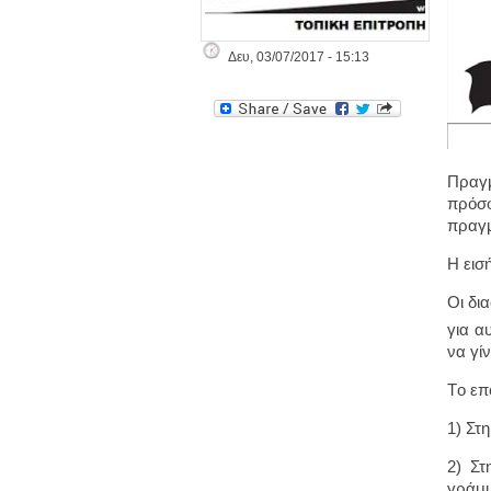
Δευ, 03/07/2017 - 15:13
Πραγμ
πρόσ
πραγμ
Η εισ
Οι δι
για α
να γί
Tο επ
1) Στ
2) Στ
γράμ