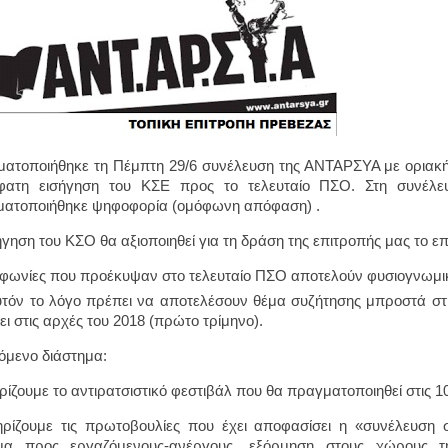
ατοποιήθηκε τη Πέμπτη 29/6 συνέλευση της ΑΝΤΑΡΣΥΑ με οριακή
φατη εισήγηση του ΚΣΕ προς το τελευταίο ΠΣΟ. Στη συνέλε
ατοποιήθηκε ψηφοφορία (ομόφωνη απόφαση) .
ήγηση του ΚΣΟ θα αξιοποιηθεί για τη δράση της επιτροπής μας το ε
αφωνίες που προέκυψαν στο τελευταίο ΠΣΟ αποτελούν φυσιογνωμικ
υτόν το λόγο πρέπει να αποτελέσουν θέμα συζήτησης μπροστά στ
νει στις αρχές του 2018 (πρώτο τρίμηνο).
όμενο διάστημα:
ηρίζουμε το αντιρατσιστικό φεστιβάλ που θα πραγματοποιηθεί στις 1
ηρίζουμε τις πρωτοβουλίες που έχει αποφασίσει η «συνέλευση
μα προς εργαζόμενους-ανέργους, εξόρμηση στους χώρους τ