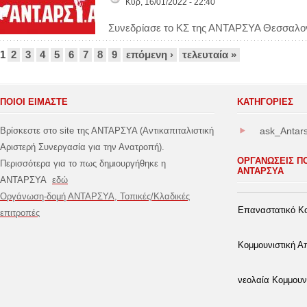
Κυρ, 16/01/2022 - 22:40
Συνεδρίασε το ΚΣ της ΑΝΤΑΡΣΥΑ Θεσσαλονίκ
Σελίδες
1
2
3
4
5
6
7
8
9
επόμενη ›
τελευταία »
ΠΟΙΟΙ ΕΙΜΑΣΤΕ
ΚΑΤΗΓΟΡΊΕΣ
Βρίσκεστε στο site της ΑΝΤΑΡΣΥΑ (Αντικαπιταλιστική
ask_Antar
Αριστερή Συνεργασία για την Ανατροπή).
ΟΡΓΑΝΩΣΕΙΣ Π
Περισσότερα για το πως δημιουργήθηκε η
ΑΝΤΑΡΣΥΑ
ΑΝΤΑΡΣΥΑ
εδώ
Οργάνωση-δομή ΑΝΤΑΡΣΥΑ, Τοπικές/Κλαδικές
Επαναστατικό Κο
επιτροπές
Κομμουνιστική 
νεολαία Κομμουν