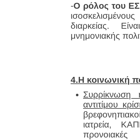
-
Ο ρόλος του Ε
ισοσκελισμένο
διαρκείας. Eί
μνημονιακής πολι
4.Η κοινωνική π
Συρρίκνωση 
αντιτίμου κρί
βρεφονηπιακο
ιατρεία, ΚΑ
προνοιακέ