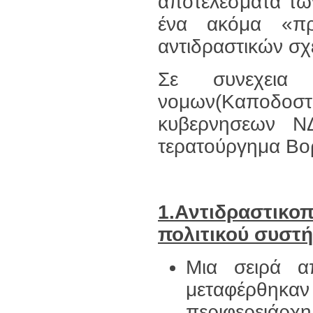
αποτελέσματα τω
ένα ακόμα «π
αντιδραστικών σχ
Σε συνεχεια 
νομων(Καποδοστρ
κυβερνησεων Ν
τερατούργημα Βορ
1.
A
ντιδραστικοπ
πολιτικού συστ
Mια σειρά απ
μεταφέρθηκαν 
περιφερειάρ