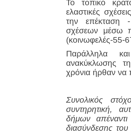
Το τοπικό κράτ
ελαστικές σχέσει
την επέκταση 
σχέσεων μέσω 
(κοινωφελές-55-
Παράλληλα κα
ανακύκλωσης τη
χρόνια ήρθαν να 
Συνολικός στό
συντηρητική, αυ
δήμων απέναντι
διασύνδεσης του 