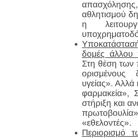
απασχόλησ
αθλητισμού δημ
η λειτου
υποχρηματοδό
Υποκατάστασή
δομές άλλου 
Στη θέση των 
ορισμένους
υγείας». Αλλά
φαρμακεία», 
στήριξη και α
πρωτοβουλία
«εθελοντές».
Περιορισμό 