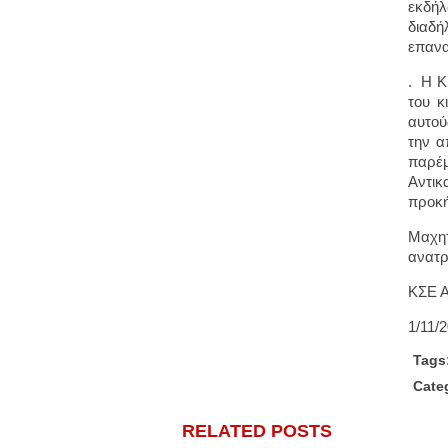
εκδή
διαδή
επανα
. Η Κ
του κ
αυτού
την α
παρέ
Αντικ
προκή
Μαχητ
ανατρ
ΚΣΕ 
1/11/
Tags
Cate
RELATED POSTS