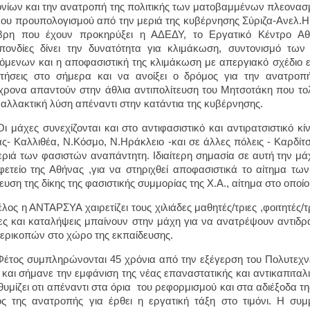
νίων και την ανατροπή της πολιτικής των ματοβαμμένων πλεονασμ
έου προυπολογισμού από την μεριά της κυβέρνησης Σύριζα-Ανελ.Η
βρη που έχουν προκηρύξει η ΑΔΕΔΥ, το Εργατικό Κέντρο Αθ
πονδίες δίνει την δυνατότητα για κλιμάκωση, συντονισμό τ
όμενων και η αποφασιστική της κλιμάκωση με απεργιακό σχέδιο ε
τήσεις στο σήμερα και να ανοίξει ο δρόμος για την ανατροπ
χρονα απαντούν στην άθλια αντιπολίτευση του Μητσοτάκη που το
ναλλακτική λύση απέναντι στην κατάντια της κυβέρνησης.
χες συνεχίζονται και στο αντιφασιστικό και αντιρατσιστικό κίνημ
ς- Καλλιθέα, Ν.Κόσμο, Ν.Ηράκλειο -και σε άλλες πόλεις - Καρδί
εριά των φασιστών αναπάντητη. Ιδιαίτερη σημασία σε αυτή την μάχ
φετείο της Αθήνας ,για να στηριχθεί αποφασιστικά το αίτημα τω
ευση της δίκης της φασιστικής συμμορίας της Χ.Α., αίτημα στο οπο
 η ΑΝΤΑΡΣΥΑ χαιρετίζει τους χιλιάδες μαθητές/τριες ,φοιτητές/τρ
ες και καταλήψεις μπαίνουν στην μάχη για να ανατρέψουν αντιδρασ
ερικοπών στο χώρο της εκπαίδευσης.
 συμπληρώνονται 45 χρόνια από την εξέγερση του Πολυτεχνεί
 και σήμανε την εμφάνιση της νέας επαναστατικής και αντικαπιταλ
θυμίζει οτι απέναντι στα όρια του ρεφορμισμού και στα αδιέξοδα τ
ς της ανατροπής για έρθει η εργατική τάξη στο τιμόνι. Η συμ