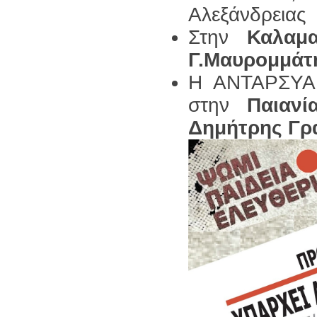
Αλεξάνδρειας 
Στην
Καλαμα
Γ.Μαυρομμάτ
Η ΑΝΤΑΡΣΥΑ Α
στην
Παιανί
Δημήτρης Γρ