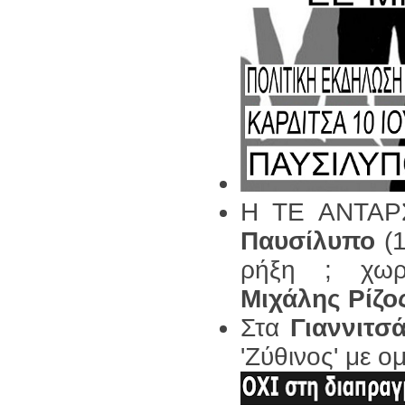
Η ΤΕ ΑΝΤΑ
Παυσίλυπο
(
ρήξη ; χωρί
Μιχάλης Ρίζο
Στα
Γιαννιτσ
'Ζύθινος' με ο