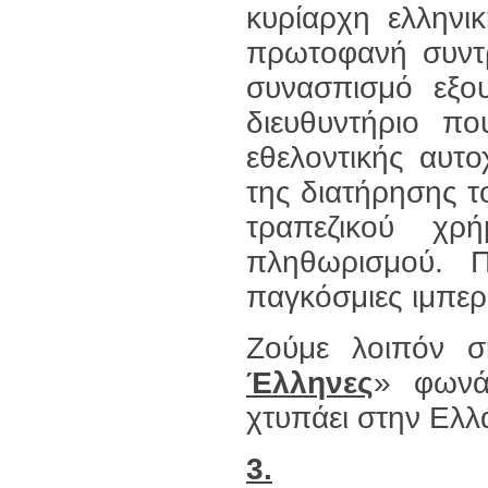
κυρίαρχη ελληνι
πρωτοφανή συντρ
συνασπισμό εξο
διευθυντήριο πο
εθελοντικής αυτ
της διατήρησης τ
τραπεζικού χρ
πληθωρισμού. Π
παγκόσμιες ιμπερι
Ζούμε λοιπόν σή
Έλληνες
» φωνά
χτυπάει στην Ελλ
3.