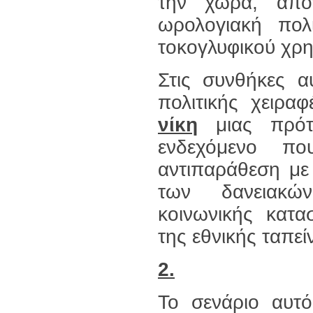
την χώρα, απο
ωρολογιακή πολ
τοκογλυφικού χρ
Στις συνθήκες α
πολιτικής χειρα
νίκη
μιας πρότα
ενδεχόμενο πο
αντιπαράθεση με
των δανειακώ
κοινωνικής κατα
της εθνικής ταπε
2.
Το σενάριο αυτό