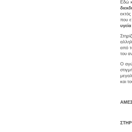
Εδώ κ
διεκδ
εκτός
που ε
υγεία
Στηρί
αλληλ
από τ
του α
Ο αγώ
στιγμ
μεγαλ
και τ
ΑΜΕΣ
ΣΤΗΡ