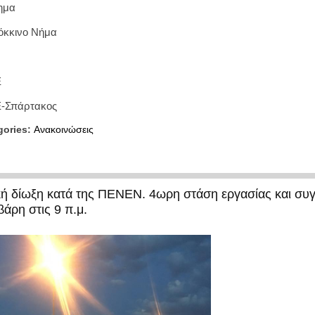
ημα
όκκινο Νήμα
Ε
-Σπάρτακος
gories:
Ανακοινώσεις
ική δίωξη κατά της ΠΕΝΕΝ. 4ωρη στάση εργασίας και συ
βάρη στις 9 π.μ.