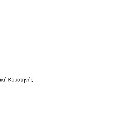
μική Κομοτηνής