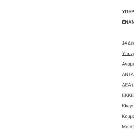
ΥΠΕΡ
ΕΝΑΝ
14 Δε
Υπογρ
Αναμ
ΑΝΤΑ
ΔΕΑ (
ΕΚΚΕ
Κίνησ
Κομμο
Μετάβ