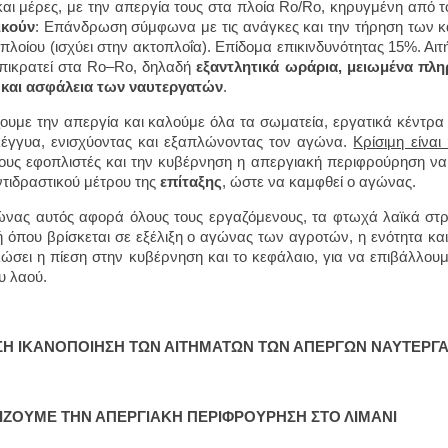
αι μέρες, με την απεργία τους στα πλοία Ro/Ro, κηρυγμένη από 
ικούν
: Επάνδρωση σύμφωνα με τις ανάγκες και την τήρηση των 
 πλοίου (ισχύει στην ακτοπλοΐα). Επίδομα επικινδυνότητας 15%. Α
πικρατεί στα Ro–Ro, δηλαδή
εξαντλητικά ωράρια, μειωμένα πληρ
 και ασφάλεια των ναυτεργατών
.
ζουμε την απεργία και καλούμε όλα τα σωματεία, εργατικά κέντρ
έγγυα, ενισχύοντας και εξαπλώνοντας τον αγώνα.
Κρίσιμη είναι
ους εφοπλιστές και την κυβέρνηση η απεργιακή περιφρούρηση να 
ντιδραστικού μέτρου της
επίταξης
, ώστε να καμφθεί ο αγώνας.
νας αυτός αφορά όλους τους εργαζόμενους, τα φτωχά λαϊκά στρώμ
ή όπου βρίσκεται σε εξέλιξη ο αγώνας των αγροτών, η ενότητα και
ώσει η πίεση στην κυβέρνηση και το κεφάλαιο, για να επιβάλλου
ου λαού.
Η ΙΚΑΝΟΠΟΙΗΣΗ ΤΩΝ ΑΙΤΗΜΑΤΩΝ ΤΩΝ ΑΠΕΡΓΩΝ ΝΑΥΤΕΡΓ
ΙΖΟΥΜΕ ΤΗΝ ΑΠΕΡΓΙΑΚΗ ΠΕΡΙΦΡΟΥΡΗΣΗ ΣΤΟ ΛΙΜΑΝΙ