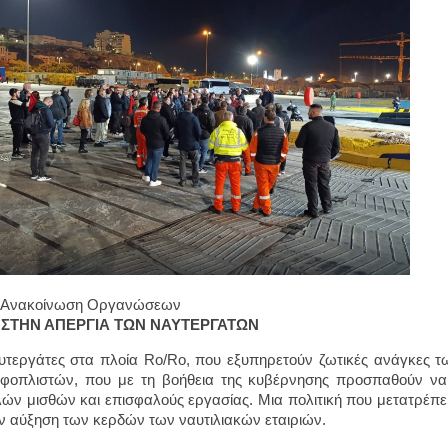
ή Ανακοίνωση Οργανώσεων
 ΣΤΗΝ ΑΠΕΡΓΙΑ ΤΩΝ ΝΑΥΤΕΡΓΑΤΩΝ
υτεργάτες στα πλοία Ro/Ro, που εξυπηρετούν ζωτικές ανάγκες τω
φοπλιστών, που με τη βοήθεια της κυβέρνησης προσπαθούν να 
ών μισθών και επισφαλούς εργασίας. Μια πολιτική που μετατρέπε
ην αύξηση των κερδών των ναυτιλιακών εταιριών.