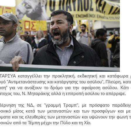
ΑΡΣΥΑ καταγγέλλει την προκλητική, εκδικητική και κατάφωρα ρ
γό "Αντιμετανάστευσης και κατάργησης του ασύλου", Πλεύρη, κατ
ση” για να ανοίξουν το δρόμο για την αφαίρεση ασύλου. Κάτι 
τοχος του, Ν. Μηταράκης αλλά η επιτροπή ασύλου το απέρριψε.
έρνηση της ΝΔ, σε "γραμμή Τραμπ", με πρόσφατο παράδειγμα
ονικό μίσος κατά των μεταναστών και των προσφύγων και με
ώματα και τις ελευθερίες των μεταναστών και υψώνουν την φωνή 
ονιών από τα Τέμπη μέχρι την Πύλο και τη Χίο.