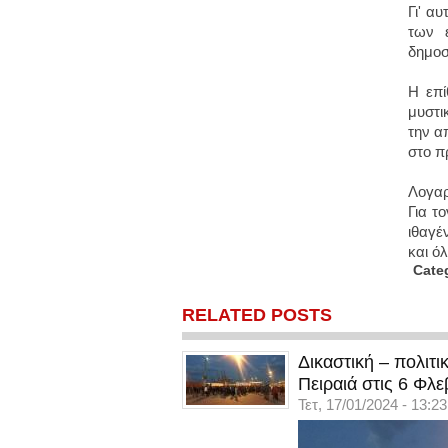
Γι' α
των 
δημοσ
Η επί
μυστι
την α
στο π
Λογαρ
Για τ
ιθαγέ
και ό
Cate
RELATED POSTS
Δικαστική – πολιτ
Πειραιά στις 6 Φλε
Τετ, 17/01/2024 - 13:23