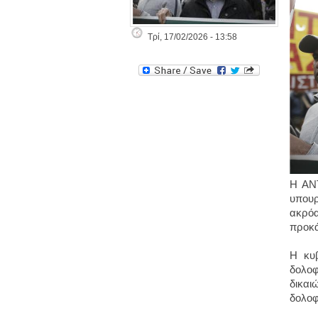
Τρί, 17/02/2026 - 13:58
Η ΑΝΤ
υπουρ
ακρόα
προκά
Η κυβ
δολοφ
δικαι
δολοφ