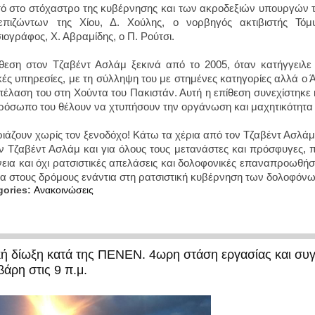
υτό στο στόχαστρο της κυβέρνησης και των ακροδεξιών υπουργών 
επιζώντων της Χίου, Δ. Χούλης, ο νορβηγός ακτιβιστής Τό
ιογράφος, Χ. Αβραμίδης, ο Π. Ρούτσι.
θεση στον Τζαβέντ Ασλάμ ξεκινά από το 2005, όταν κατήγγειλε
κές υπηρεσίες, με τη σύλληψη του με στημένες κατηγορίες αλλά ο
πέλαση του στη Χούντα του Πακιστάν. Αυτή η επίθεση συνεχίστηκε κ
ρόσωπο του θέλουν να χτυπήσουν την οργάνωση και μαχητικότητα
ιάζουν χωρίς τον ξενοδόχο! Κάτω τα χέρια από τον Τζαβέντ Ασλά
ον Τζαβέντ Ασλάμ και για όλους τους μετανάστες και πρόσφυγες, π
νεια και όχι ρατσιστικές απελάσεις και δολοφονικές επαναπροωθήσε
λα στους δρόμους ενάντια στη ρατσιστική κυβέρνηση των δολοφόνω
gories:
Ανακοινώσεις
ική δίωξη κατά της ΠΕΝΕΝ. 4ωρη στάση εργασίας και συ
βάρη στις 9 π.μ.