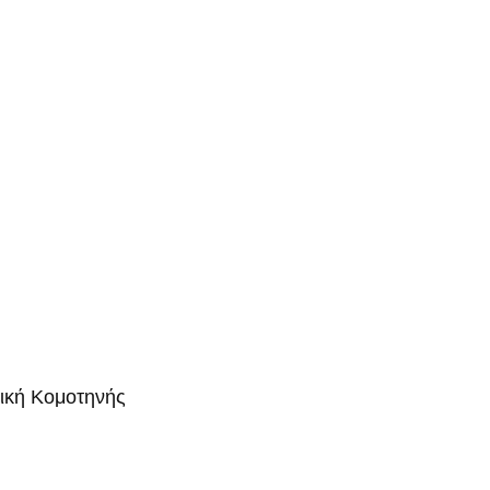
μική Κομοτηνής