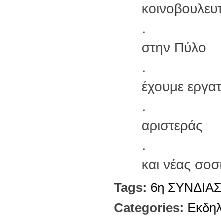
κοινοβουλευτ
· δικαιοσ
στην Πύλο
· ένα ανα
έχουμε εργατ
· ένα ισχ
αριστεράς
· πρόγραμ
και νέας σοσ
Tags:
6η ΣΥΝΔΙΑ
Categories:
Εκδη