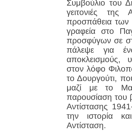
Συμβούλιο του Δ
γειτονιές της
προσπάθεια των 
γραφεία στο Παγ
προσφύγων σε στ
πάλεψε για έ
αποκλεισμούς, 
στον λόφο Φιλοπά
το Δουργούτι, π
μαζί με το Μαρ
παρουσίαση του β
Αντίστασης 1941
την ιστορία κ
Αντίσταση.