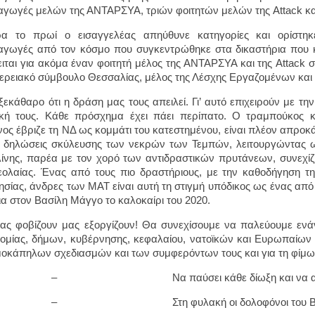
γωγές μελών της ΑΝΤΑΡΣΥΑ, τριών φοιτητών μελών της Attack και
ρα το πρωί ο εισαγγελέας απηύθυνε κατηγορίες και ορίστηκ
γωγές από τον κόσμο που συγκεντρώθηκε στα δικαστήρια που κ
ιται για ακόμα έναν φοιτητή μέλος της ΑΝΤΑΡΣΥΑ και της Attack 
ερειακό σύμβουλο Θεσσαλίας, μέλος της Λέσχης Εργαζομένων και
 ξεκάθαρο ότι η δράση μας τους απειλεί. Γι’ αυτό επιχειρούν με τ
ική τους. Κάθε πρόσχημα έχει πάει περίπατο. Ο τραμπούκος 
νος έβριζε τη ΝΔ ως κομμάτι του κατεστημένου, είναι πλέον απροκ
 δηλώσεις σκύλευσης των νεκρών των Τεμπών, λειτουργώντας 
ίνης, παρέα με τον χορό των αντιδραστικών πρυτάνεων, συνεχίζε
εολαίας. Ένας από τους πιο δραστήριους, με την καθοδήγηση τη
σίας, άνδρες των ΜΑΤ είναι αυτή τη στιγμή υπόδικος ως ένας από 
ια στον Βασίλη Μάγγο το καλοκαίρι του 2020.
ας φοβίζουν μας εξοργίζουν! Θα συνεχίσουμε να παλεύουμε ενά
ομίας, δήμων, κυβέρνησης, κεφαλαίου, νατοϊκών και Ευρωπαίων
οκάπηλων σχεδιασμών και των συμφερόντων τους και για τη φίμω
–
Να παύσει κάθε δίωξη και να αρθ
–
Στη φυλακή οι δολοφόνοι του Β