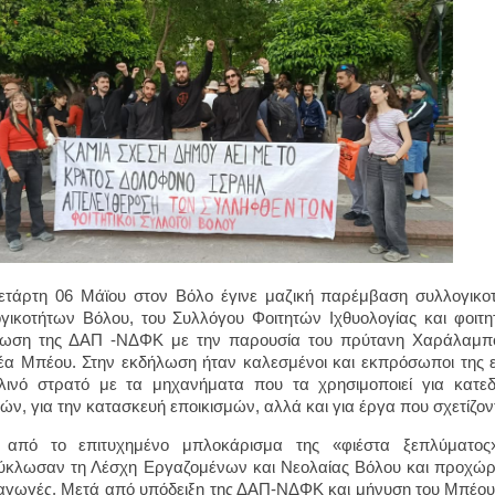
ετάρτη 06 Μάϊου στον Βόλο έγινε μαζική παρέμβαση συλλογικο
γικοτήτων Βόλου, του Συλλόγου Φοιτητών Ιχθυολογίας και φοιτ
λωση της ΔΑΠ -ΝΔΦΚ με την παρουσία του πρύτανη Χαράλαμπο
έα Μπέου. Στην εκδήλωση ήταν καλεσμένοι και εκπρόσωποι της ε
λινό στρατό με τα μηχανήματα που τα χρησιμοποιεί για κατεδα
μών, για την κατασκευή εποικισμών, αλλά και για έργα που σχετίζοντ
 από το επιτυχημένο μπλοκάρισμα της «φιέστα ξεπλύματος»
ύκλωσαν τη Λέσχη Εργαζομένων και Νεολαίας Βόλου και προχώρη
γωγές. Μετά από υπόδειξη της ΔΑΠ-ΝΔΦΚ και μήνυση του Μπέου 