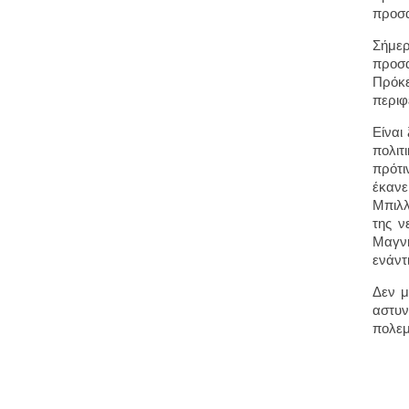
προσα
Σήμε
προσα
Πρόκε
περιφ
Είναι
πολιτ
πρότι
έκανε
Μπιλλ
της ν
Μαγνη
ενάντ
Δεν μ
αστυν
πολεμ