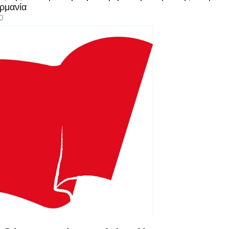
ρμανία
0