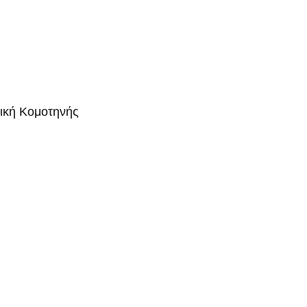
μική Κομοτηνής