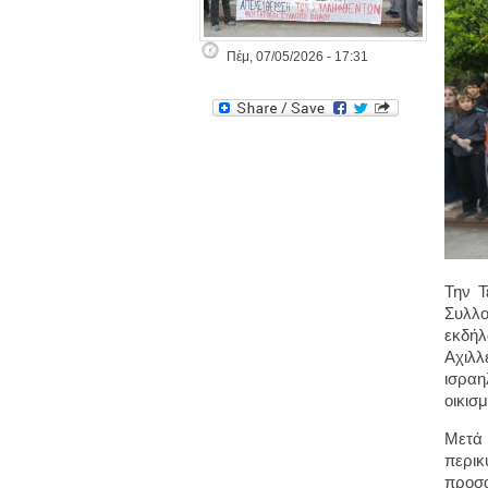
Πέμ, 07/05/2026 - 17:31
Την Τ
Συλλο
εκδή
Αχιλλ
ισραη
οικισ
Μετά
περικ
προσα