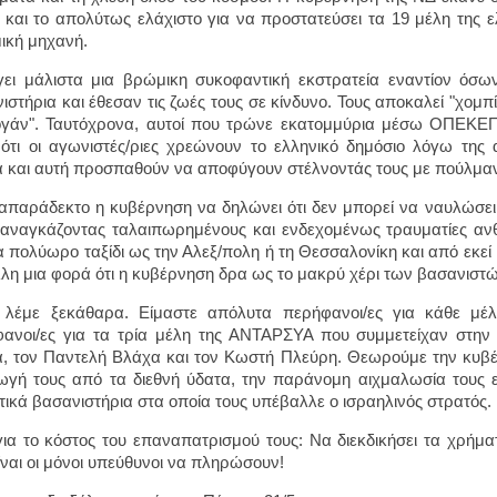
 και το απολύτως ελάχιστο για να προστατεύσει τα 19 μέλη της 
ική μηχανή.
γει μάλιστα μια βρώμικη συκοφαντική εκστρατεία εναντίον όσ
ιστήρια και έθεσαν τις ζωές τους σε κίνδυνο. Τους αποκαλεί "χομπί
γάν". Ταυτόχρονα, αυτοί που τρώνε εκατομμύρια μέσω ΟΠΕΚΕ
ότι οι αγωνιστές/ριες χρεώνουν το ελληνικό δημόσιο λόγω της
 και αυτή προσπαθούν να αποφύγουν στέλνοντάς τους με πούλμαν
 απαράδεκτο η κυβέρνηση να δηλώνει ότι δεν μπορεί να ναυλώσει
αναγκάζοντας ταλαιπωρημένους και ενδεχομένως τραυματίες α
α πολύωρο ταξίδι ως την Αλεξ/πολη ή τη Θεσσαλονίκη και από εκεί
λλη μια φορά ότι η κυβέρνηση δρα ως το μακρύ χέρι των βασανιστώ
 λέμε ξεκάθαρα. Είμαστε απόλυτα περήφανοι/ες για κάθε μέλο
ανοι/ες για τα τρία μέλη της ΑΝΤΑΡΣΥΑ που συμμετείχαν στην 
, τον Παντελή Βλάχα και τον Κωστή Πλεύρη. Θεωρούμε την κυβ
γή τους από τα διεθνή ύδατα, την παράνομη αιχμαλωσία τους επ
ικά βασανιστήρια στα οποία τους υπέβαλλε ο ισραηλινός στρατός.
ια το κόστος του επαναπατρισμού τους: Να διεκδικήσει τα χρήμα
ίναι οι μόνοι υπεύθυνοι να πληρώσουν!