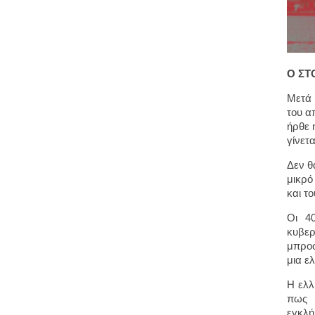
Ο ΣΤ
Μετά 
του α
ήρθε 
γίνετα
Δεν θ
μικρό
και τ
Οι 4
κυβερ
μπροσ
μια ε
Η ελλ
πως β
εγκλή