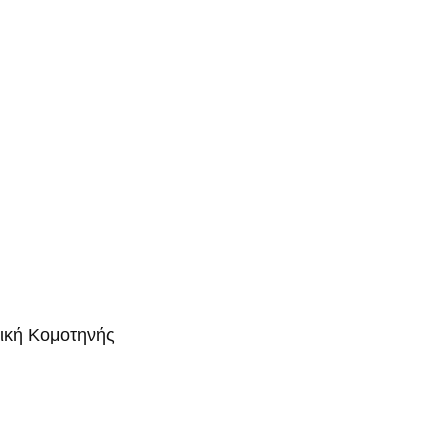
μική Κομοτηνής