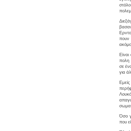
στόλο
πολεμ
Διεξά
βασαν
Ερντο
πουν 
ακόμα
Είναι
πολη 
σε έν
για ά
Εμείς
περήφ
Λουκά
απαγω
σωματ
Όσο γ
που ε