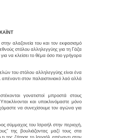
ΧΑΪΝΤ
στην αλαζονεία του και τον εκφασισμό
εθνούς στόλου αλληλεγγύης για τη Γάζα
ια να κλείσει το θέμα όσο πιο γρήγορα
μελών του στόλου αλληλεγγύης είναι ένα
 απέναντι στον παλαιστινιακό λαό αλλά
τέκονται γονατιστοί μπροστά στους
 Υποκλίνονται και υποκλινόμαστε μόνο
χόμαστε να συνεχίσουμε τον αγώνα για
ρος σύμμαχος του Ισραήλ στην περιοχή,
ους" της βουλιάζοντας μαζί τους στα
τι της ζήτησε το Ισραήλ απέναντι στον