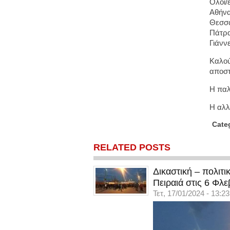
Όλοι/
Αθήνα
Θεσσα
Πάτρα
Γιάνν
Καλού
αποστ
Η παλ
Η αλλ
Cate
RELATED POSTS
Δικαστική – πολιτ
Πειραιά στις 6 Φλε
Τετ, 17/01/2024 - 13:23