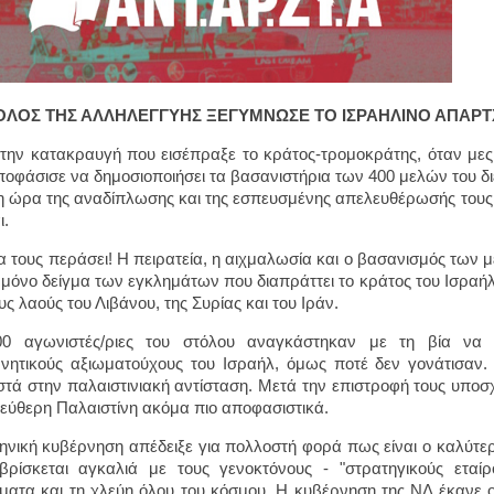
ΟΛΟΣ ΤΗΣ ΑΛΛΗΛΕΓΓΥΗΣ ΞΕΓΥΜΝΩΣΕ ΤΟ ΙΣΡΑΗΛΙΝΟ ΑΠΑΡΤ
την κατακραυγή που εισέπραξε το κράτος-τρομοκράτης, όταν μες 
ποφάσισε να δημοσιοποιήσει τα βασανιστήρια των 400 μελών του δι
η ώρα της αναδίπλωσης και της εσπευσμένης απελευθέρωσής τους γ
ι.
α τους περάσει! Η πειρατεία, η αιχμαλωσία και ο βασανισμός των 
 μόνο δείγμα των εγκλημάτων που διαπράττει το κράτος του Ισραήλ
ους λαούς του Λιβάνου, της Συρίας και του Ιράν.
00 αγωνιστές/ριες του στόλου αναγκάστηκαν με τη βία να σ
νητικούς αξιωματούχους του Ισραήλ, όμως ποτέ δεν γονάτισαν.
τά στην παλαιστινιακή αντίσταση. Μετά την επιστροφή τους υποσ
λεύθερη Παλαιστίνη ακόμα πιο αποφασιστικά.
ηνική κυβέρνηση απέδειξε για πολλοστή φορά πως είναι ο καλύτε
ρίσκεται αγκαλιά με τους γενοκτόνους - "στρατηγικούς εταίρ
ματα και τη χλεύη όλου του κόσμου. Η κυβέρνηση της ΝΔ έκανε ο,