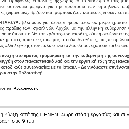
ων». Προφανώς, οι πολίτες της χώρας και τα δικαιώματά τους μπα
ική αστυνομία μεριμνά για την προστασία των Ισραηλινών επ
ες χειρονομίες, βρίζουν και τραμπουκίζουν κατοίκους νησιών και 
ΝΤΑΡΣΥΑ
, βλέπουμε για δεύτερη φορά μέσα σε μικρό χρονικό 
ες πράξεις των ισραηλινών Αρχών με την ελληνική κυβέρνηση 
ουμε ότι ούτε η βία του κράτους-τρομοκράτη, ούτε η συνέργεια τη
γκληματικές πρακτικές τους μας πτοούν. Αντιθέτως, μας πεισμώνο
εις αλληλεγγύης στον παλαιστινιακό λαό θα συνεχιστούν και θα αν
 ανοχή στο κράτος-τρομοκράτη και την κυβέρνηση της συνενοχ
εγγύη στον παλαιστινιακό λαό και την εργατική τάξη της Παλαι
οτάζ κάθε συνεργασίας με το Ισραήλ – Δε γινόμαστε συνένοχοι/
ριά στην Παλαιστίνη!
gories:
Ανακοινώσεις
ική δίωξη κατά της ΠΕΝΕΝ. 4ωρη στάση εργασίας και συ
βάρη στις 9 π.μ.