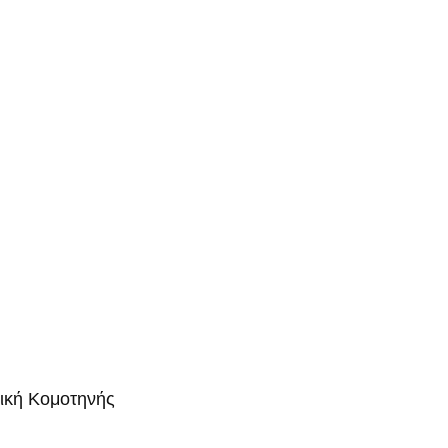
μική Κομοτηνής