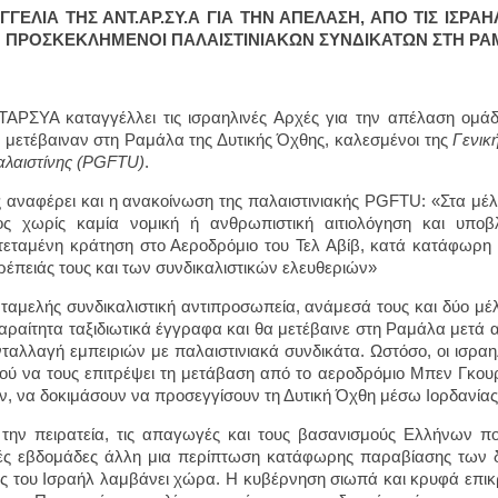
ΓΓΕΛΙΑ ΤΗΣ ΑΝΤ.ΑΡ.ΣΥ.Α ΓΙΑ ΤΗΝ ΑΠΕΛΑΣΗ, ΑΠΟ ΤΙΣ ΙΣΡΑ
 ΠΡΟΣΚΕΚΛΗΜΕΝΟΙ ΠΑΛΑΙΣΤΙΝΙΑΚΩΝ ΣΥΝΔΙΚΑΤΩΝ ΣΤΗ Ρ
ΑΡΣΥΑ καταγγέλλει τις ισραηλινές Αρχές για την απέλαση ομάδ
ι μετέβαιναν στη Ραμάλα της Δυτικής Όχθης, καλεσμένοι της
Γενικ
αλαιστίνης (
PGFTU
)
.
αναφέρει και η ανακοίνωση της παλαιστινιακής PGFTU: «Στα μέ
ος χωρίς καμία νομική ή ανθρωπιστική αιτιολόγηση και υποβ
εταμένη κράτηση στο Αεροδρόμιο του Τελ Αβίβ, κατά κατάφωρη 
ρέπειάς τους και των συνδικαλιστικών ελευθεριών»
ταμελής συνδικαλιστική αντιπροσωπεία, ανάμεσά τους και δύο μέλ
αραίτητα ταξιδιωτικά έγγραφα και θα μετέβαινε στη Ραμάλα μετά
νταλλαγή εμπειριών με παλαιστινιακά συνδικάτα. Ωστόσο, οι ισρα
ού να τους επιτρέψει τη μετάβαση από το αεροδρόμιο Μπεν Γκουρ
ν, να δοκιμάσουν να προσεγγίσουν τη Δυτική Όχθη μέσω Ιορδανίας
την πειρατεία, τις απαγωγές και τους βασανισμούς Ελλήνων πο
ές εβδομάδες άλλη μια περίπτωση κατάφωρης παραβίασης των 
ς του Ισραήλ λαμβάνει χώρα. Η κυβέρνηση σιωπά και κρυφά επικρ