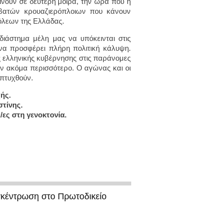
ίνουν σε δεύτερη μοίρα, την ώρα που η
ιβατών κρουαζιερόπλοιων που κάνουν
πόλεων της Ελλάδας.
διάστημα μέλη μας να υπόκεινται στις
να προσφέρει πλήρη πολιτική κάλυψη.
ς ελληνικής κυβέρνησης στις παράνομες
υν ακόμα περισσότερο. Ο αγώνας και οι
απτυχθούν.
ής.
στίνης.
ες στη γενοκτονία.
γκέντρωση στο Πρωτοδικείο