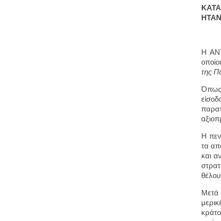
ΚΑΤΑ
ΗΤΑΝ
Η ΑΝΤ
οποίο
της Π
Όπως 
είσοδ
παρατ
αξιοπ
Η πεν
τα απ
και α
στρατ
θέλου
Μετά 
μερικ
κράτο