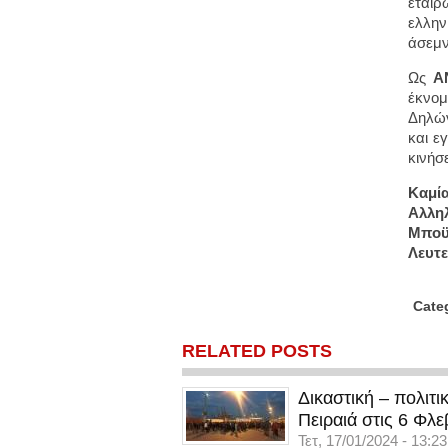
εταίρ
ελλην
άσεμν
Ως
Α
έκνομ
Δηλών
και ε
κινήσ
Καμία
Αλληλ
Μποϋκ
Λευτε
Cate
RELATED POSTS
Δικαστική – πολιτ
Πειραιά στις 6 Φλε
Τετ, 17/01/2024 - 13:23