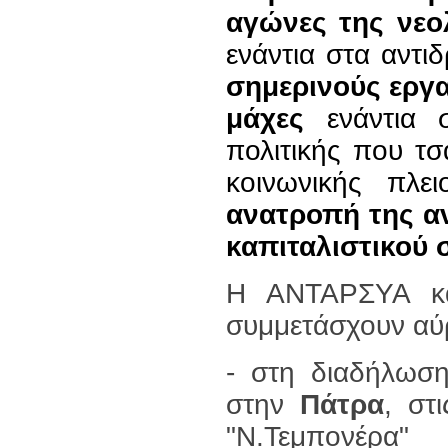
αγώνες της νεο
ενάντια στα αντι
σημερινούς εργα
μάχες
ενάντια σ
πολιτικής που τσ
κοινωνικής πλε
ανατροπή της αν
καπιταλιστικού 
Η ΑΝΤΑΡΣΥΑ κα
συμμετάσχουν αύρ
- στη διαδήλωση
στην
Πάτρα
, στ
"Ν.Τεμπονέρα"