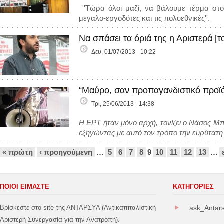
''Τώρα όλοι μαζί, να βάλουμε τέρμα στ
μεγαλο-εργοδότες και τις πολυεθνικές''.
Να σπάσει τα όριά της η Αριστερά [
Δευ, 01/07/2013 - 10:22
“Μαύρο, σαν προπαγανδιστικό προϊ
Τρί, 25/06/2013 - 14:38
Η ΕΡΤ ήταν μόνο αρχή, τονίζει ο Νάσος Μ
εξηγώντας με αυτό τον τρόπο την ευρύτατη
Σελίδες
« πρώτη
‹ προηγούμενη
…
5
6
7
8
9
10
11
12
13
…
ΠΟΙΟΙ ΕΙΜΑΣΤΕ
ΚΑΤΗΓΟΡΊΕΣ
Βρίσκεστε στο site της ΑΝΤΑΡΣΥΑ (Αντικαπιταλιστική
ask_Antar
Αριστερή Συνεργασία για την Ανατροπή).