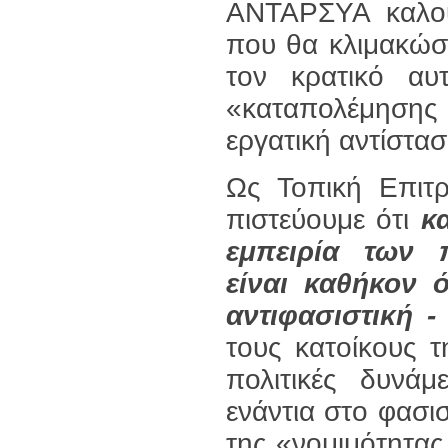
ΑΝΤΑΡΣΥΑ καλού
που θα κλιμακώσε
τον κρατικό α
«καταπολέμησης τ
εργατική αντίστασ
Ως Τοπική Επιτ
πιστεύουμε ότι
κα
εμπειρία των 
είναι καθήκον 
αντιφασιστική -
τους κατοίκους τ
πολιτικές δυνάμ
ενάντια στο φασι
της «νομιμότητας