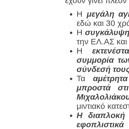
έχουν γίνει πλέον
Η
μεγάλη αγ
εδώ και 30 χρ
Η
συγκάλυψη
την ΕΛ.ΑΣ και
Η
εκτενέσ
συμμορία τω
σύνδεσή τους
Τα
αμέτρητ
μπροστά στ
Μιχαλολιάκο
μιντιακό κατε
Η διαπλοκή 
εφοπλιστικ